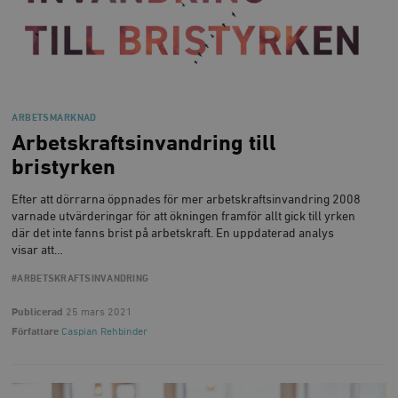
b
vuid
Vimeo.com
1 år 1
Dessa kakor 
_hjSessionUser_675006
.timbro.se
1 år
Inc.
månad
av Vimeo-
.vimeo.com
videospelare
_hjIncludedInSessionSample_675006
.timbro.se
2
webbplatser.
minuter
_hjSession_675006
.timbro.se
30
minuter
ARBETSMARKNAD
Arbetskraftsinvandring till
bristyrken
Efter att dörrarna öppnades för mer arbetskraftsinvandring 2008
varnade utvärderingar för att ökningen framför allt gick till yrken
där det inte fanns brist på arbetskraft. En uppdaterad analys
visar att…
#ARBETSKRAFTSINVANDRING
Publicerad
25 mars 2021
Författare
Caspian Rehbinder