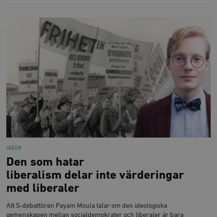
/ Domän
woocommerce_cart_hash
Automattic
S
Inc.
timbro.se
_hjFirstSeen
Hotjar Ltd
.timbro.se
m
IDÉER
Den som hatar
woocommerce_items_in_cart
Automattic
S
Inc.
liberalism delar inte värderingar
timbro.se
med liberaler
Att S-debattören Payam Moula talar om den ideologiska
wp_woocommerce_session_[abcdef0123456789]
timbro.se
2
gemenskapen mellan socialdemokrater och liberaler är bara
{32}