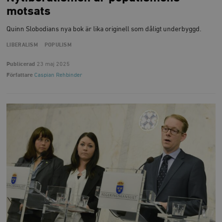
motsats
Quinn Slobodians nya bok är lika originell som dåligt underbyggd.
LIBERALISM
POPULISM
Publicerad
23 maj 2025
Författare
Caspian Rehbinder