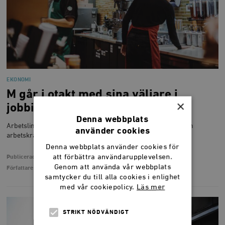
EKONOMI
M går i otakt med sina väljare i
×
jobbinvandringen
Denna webbplats
Arbetslinjen är populär bland svenska väljare. Det gäller även
använder cookies
arbetskraftsinvandringen.
Denna webbplats använder cookies för
att förbättra användarupplevelsen.
Publicerad
21 oktober 2021
Genom att använda vår webbplats
Författare
Caspian Rehbinder
samtycker du till alla cookies i enlighet
med vår cookiepolicy.
Läs mer
STRIKT NÖDVÄNDIGT