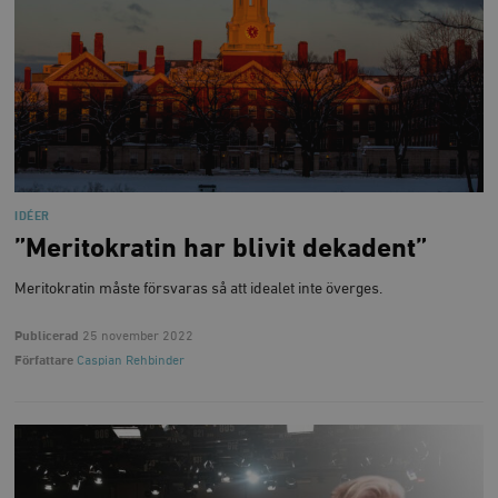
IDÉER
”Meritokratin har blivit dekadent”
Meritokratin måste försvaras så att idealet inte överges.
Publicerad
25 november 2022
Författare
Caspian Rehbinder