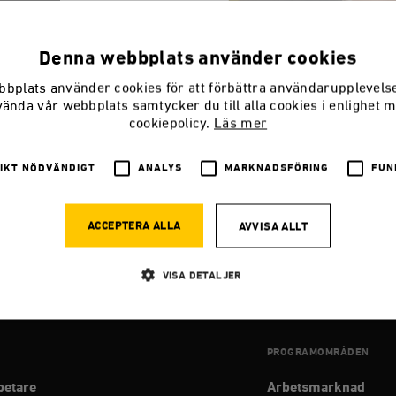
Denna webbplats använder cookies
bplats använder cookies för att förbättra användarupplevel
vända vår webbplats samtycker du till alla cookies i enlighet 
cookiepolicy.
Läs mer
IKT NÖDVÄNDIGT
ANALYS
MARKNADSFÖRING
FUN
essekreterare på Timbro 2023–2024.
ACCEPTERA ALLA
AVVISA ALLT
VISA DETALJER
Strikt nödvändigt
Analys
Marknadsföring
Funktioner
PROGRAMOMRÅDEN
llåter kärnwebbplatsfunktioner som användarinloggning och kontohantering. Webbplatsen kan
betare
Arbetsmarknad
ies.