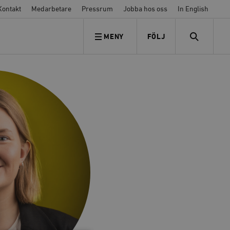
Kontakt
Medarbetare
Pressrum
Jobba hos oss
In English
MENY
FÖLJ
FÖLJ OSS
SEARCH