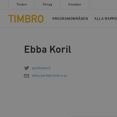
Timbro
Förlag
Smedjan
Timbro
PROGRAMOMRÅDEN
ALLA RAPPO
Ebba Koril
@ebbakoril
ebba.koril@timbro.se