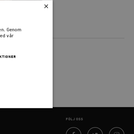
×
sen. Genom
med vår
KTIONER
FÖLJ OSS
 inte användas ordentligt