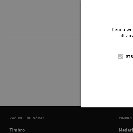
Denna web
att an
STR
Ebba Koril var pr
VAD VILL DU GÖRA?
TIMBRO
Strikt nödvändiga kakor ti
Timbro
Medar
utan strikt nödvändiga cook