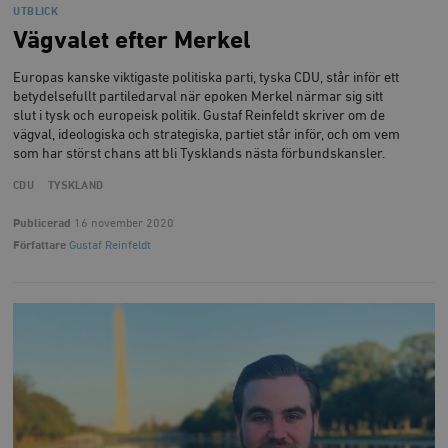
woocommerce_cart_hash
Automattic
S
UTBLICK
Inc.
Vägvalet efter Merkel
timbro.se
Europas kanske viktigaste politiska parti, tyska CDU, står inför ett
betydelsefullt partiledarval när epoken Merkel närmar sig sitt
_hjFirstSeen
Hotjar Ltd
slut i tysk och europeisk politik. Gustaf Reinfeldt skriver om de
.timbro.se
m
vägval, ideologiska och strategiska, partiet står inför, och om vem
som har störst chans att bli Tysklands nästa förbundskansler.
CDU
TYSKLAND
Publicerad
16 november 2020
Författare
Gustaf Reinfeldt
woocommerce_items_in_cart
Automattic
S
Inc.
timbro.se
wp_woocommerce_session_[abcdef0123456789]
timbro.se
2
{32}