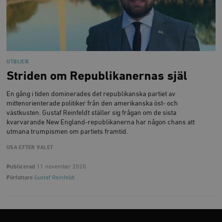
__cf_bm
Cloudflare
Inc.
m
.myfonts.net
UTBLICK
Striden om Republikanernas själ
En gång i tiden dominerades det republikanska partiet av
mittenorienterade politiker från den amerikanska öst- och
_hjAbsoluteSessionInProgress
Hotjar Ltd
västkusten. Gustaf Reinfeldt ställer sig frågan om de sista
.timbro.se
m
kvarvarande New England-republikanerna har någon chans att
utmana trumpismen om partiets framtid.
USA EFTER VALET
Publicerad
11 november 2020
Författare
Gustaf Reinfeldt
__cf_bm
Cloudflare
Inc.
m
.vimeo.com