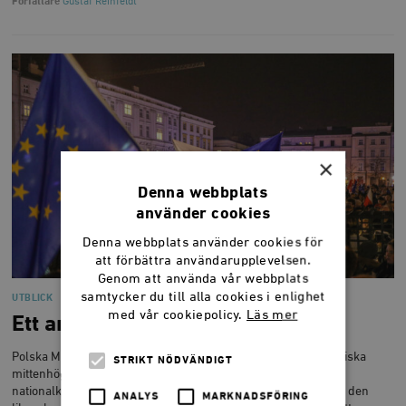
Författare
Gustaf Reinfeldt
×
Denna webbplats
använder cookies
Denna webbplats använder cookies för
att förbättra användarupplevelsen.
Genom att använda vår webbplats
samtycker du till alla cookies i enlighet
UTBLICK
med vår cookiepolicy.
Läs mer
Ett annat Polen är möjligt
Polska Medborgarplattformen är en maktfaktor bland europeiska
STRIKT NÖDVÄNDIGT
mittenhögerpartier och den viktigaste utmanaren till Polens
nationalkonservativa regering. Gustaf Reinfeldt tar tempen på den
ANALYS
MARKNADSFÖRING