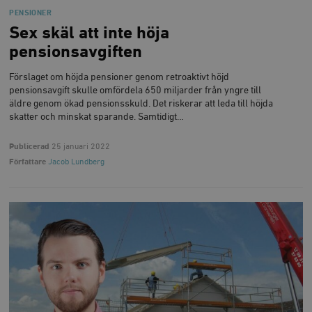
/ Domän
PENSIONER
woocommerce_cart_hash
Automattic
S
Sex skäl att inte höja
Inc.
timbro.se
pensionsavgiften
Förslaget om höjda pensioner genom retroaktivt höjd
pensionsavgift skulle omfördela 650 miljarder från yngre till
_hjFirstSeen
Hotjar Ltd
äldre genom ökad pensionsskuld. Det riskerar att leda till höjda
.timbro.se
m
skatter och minskat sparande. Samtidigt…
Publicerad
25 januari 2022
Författare
Jacob Lundberg
woocommerce_items_in_cart
Automattic
S
Inc.
timbro.se
wp_woocommerce_session_[abcdef0123456789]
timbro.se
2
{32}