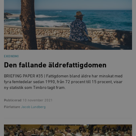
Inc.
m
.vimeo.com
EKONOMI
Den fallande äldrefattigdomen
BRIEFING PAPER #35 | Fattigdomen bland äldre har minskat med
fyra femtedelar sedan 1990, från 72 procent till 15 procent, visar
Leverantör
Namn
Utgång
B
ny statistik som Timbro tagit fram.
/ Domän
Leverantör /
Namn
Utgång
Beskrivning
_ga
Google LLC
1 år 1
D
Domän
Publicerad
10 november 2021
.timbro.se
månad
a
U
Författare
Jacob Lundberg
YSC
Google LLC
Session
Denna cookie 
e
.youtube.com
av YouTube fö
G
spåra visning
a
inbäddade vi
a
u
VISITOR_INFO1_LIVE
Google LLC
6
Denna cookie 
t
.youtube.com
månader
av Youtube fö
g