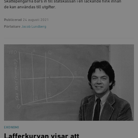
Skattepengarna bärs in till statskassan i en läckande hink innan
de kan användas till utgifter.
Publicerad
24 augusti 2021
Författare
Jacob Lundberg
EKONOMI
Lafferkurvan visar att