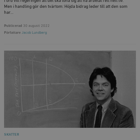
I ord vill regeringen att det ska löna sig att ha arbetat i ett helt liv.
Men i handling gör den tvärtom: Höjda bidrag leder till att den som
har…
Publicerad
30 augusti 2022
Författare
Jacob Lundberg
SKATTER