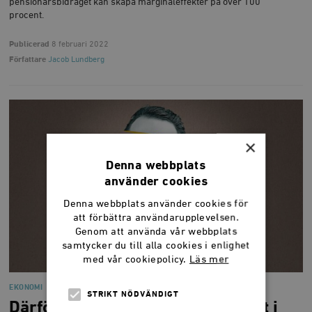
pensionärsbidraget kan skapa marginaleffekter på över 100
procent.
Publicerad
8 februari 2022
Författare
Jacob Lundberg
×
Denna webbplats
använder cookies
Denna webbplats använder cookies för
att förbättra användarupplevelsen.
Genom att använda vår webbplats
samtycker du till alla cookies i enlighet
med vår cookiepolicy.
Läs mer
EKONOMI
STRIKT NÖDVÄNDIGT
Därför betalar du över 50 procent i