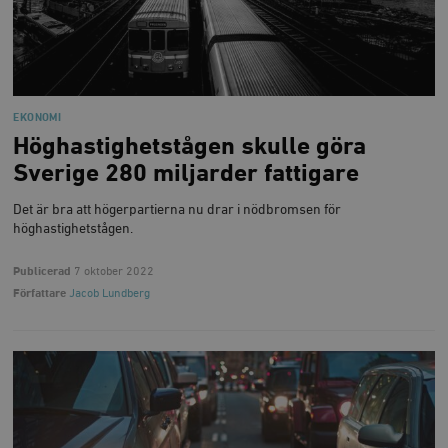
EKONOMI
Höghastighetstågen skulle göra
Sverige 280 miljarder fattigare
Det är bra att högerpartierna nu drar i nödbromsen för
höghastighetstågen.
Publicerad
7 oktober 2022
Författare
Jacob Lundberg