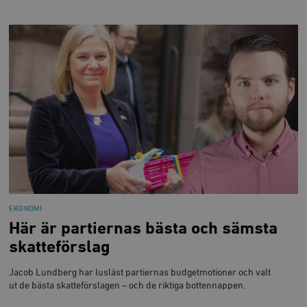
b
vuid
Vimeo.com
1 år 1
Dessa kakor 
_hjSessionUser_675006
.timbro.se
1 år
Inc.
månad
av Vimeo-
.vimeo.com
videospelare
_hjIncludedInSessionSample_675006
.timbro.se
2
webbplatser.
minuter
_hjSession_675006
.timbro.se
30
minuter
EKONOMI
Här är partiernas bästa och sämsta
skatteförslag
Jacob Lundberg har lusläst partiernas budgetmotioner och valt
ut de bästa skatteförslagen – och de riktiga bottennappen.