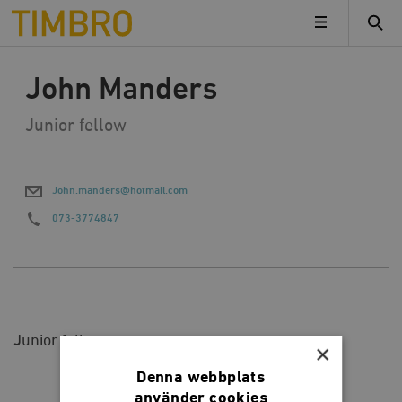
Timbro
MENY
John Manders
Junior fellow
John.manders@hotmail.com
073-3774847
Junior fellow.
×
Denna webbplats
använder cookies