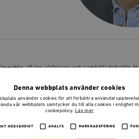
är public affairs-rådgivare och samhällsdebattör. 
igare varit statssekreterare för Fredrik Reinfeldt 2
Kinberg Batra och Ulf Kristersson. Han har också v
Denna webbplats använder cookies
bplats använder cookies för att förbättra användarupplevel
vända vår webbplats samtycker du till alla cookies i enlighet 
cookiepolicy.
Läs mer
IKT NÖDVÄNDIGT
ANALYS
MARKNADSFÖRING
FUN