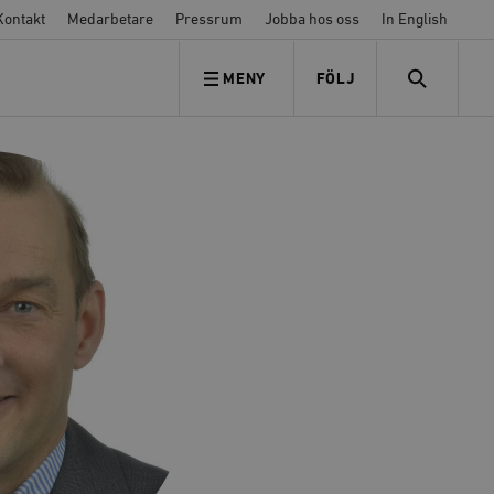
Kontakt
Medarbetare
Pressrum
Jobba hos oss
In English
MENY
FÖLJ
FÖLJ OSS
SEARCH