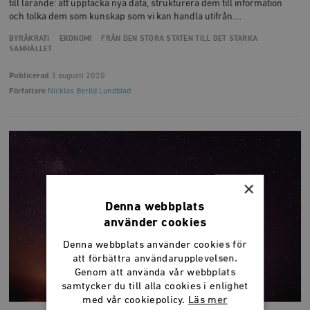
till lärande: att upptäcka nya data, strukturera dem till information
och tolka dem som kunskap som vi kan handla utifrån.…
BYRÅKRATI
EKONOMI
FRÅN DEN STORA STATEN TILL DET STARKA
SAMHÄLLET
Publicerad
3 augusti 2020
Författare
Nicklas Berild Lundblad
×
Denna webbplats
använder cookies
Denna webbplats använder cookies för
att förbättra användarupplevelsen.
Genom att använda vår webbplats
samtycker du till alla cookies i enlighet
med vår cookiepolicy.
Läs mer