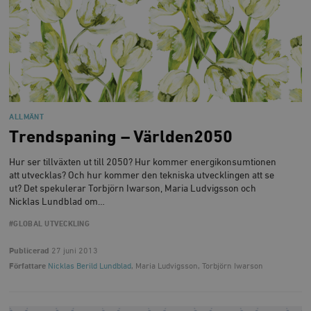
och kontohantering. Webbplatsen kan inte användas
ordentligt utan strikt nödvändiga cookies.
Leverantör
Namn
U
/ Domän
woocommerce_cart_hash
Automattic
S
Inc.
timbro.se
ALLMÄNT
Trendspaning – Världen2050
_hjFirstSeen
Hotjar Ltd
.timbro.se
m
Hur ser tillväxten ut till 2050? Hur kommer energikonsumtionen
att utvecklas? Och hur kommer den tekniska utvecklingen att se
ut? Det spekulerar Torbjörn Iwarson, Maria Ludvigsson och
Nicklas Lundblad om…
#GLOBAL UTVECKLING
Publicerad
27 juni 2013
Författare
Nicklas Berild Lundblad
, Maria Ludvigsson, Torbjörn Iwarson
woocommerce_items_in_cart
Automattic
S
Inc.
timbro.se