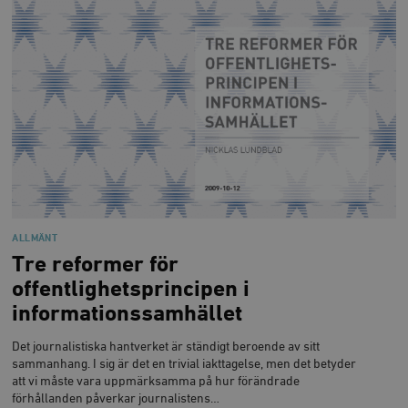
wp_woocommerce_session_[abcdef0123456789]
timbro.se
2
{32}
__cf_bm
Cloudflare
Inc.
m
.myfonts.net
ALLMÄNT
Tre reformer för
_hjAbsoluteSessionInProgress
Hotjar Ltd
offentlighetsprincipen i
.timbro.se
m
informationssamhället
Det journalistiska hantverket är ständigt beroende av sitt
sammanhang. I sig är det en trivial iakttagelse, men det betyder
att vi måste vara uppmärksamma på hur förändrade
förhållanden påverkar journalistens…