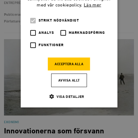
ENTREPRENÖRSKAP
FÖRETAGANDE
USA
med vår cookiepolicy.
Läs mer
Publicerad
2 maj 2024
STRIKT NÖDVÄNDIGT
Författare
Per Bylund
ANALYS
MARKNADSFÖRING
FUNKTIONER
ACCEPTERA ALLA
AVVISA ALLT
VISA DETALJER
Strikt nödvändigt
Analys
EKONOMI
Marknadsföring
Funktioner
Innovationerna som försvann