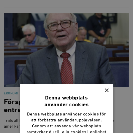
×
EKONOMI
Denna webbplats
Försprång genom
använder cookies
entreprenörskapsanda
Denna webbplats använder cookies för
att förbättra användarupplevelsen.
Trots att Europa och USA på många sätt liknar varandra håller
Genom att använda vår webbplats
amerikanerna i ett ständigt försprång i välståndsskapande.
samtycker du till alla cookies i enlighet