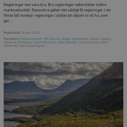
Regleringar kan vara bra. Bra regleringar säkerställer bättre
marknadsutfall. Dessvärre gäller det väldigt få regleringar. I de
flesta fall innebär regleringar i stället att sådant vi vill ha, som
gör…
Publicerad
25 juni 2024
Författare
Fredrik Kopsch
,
PM Nilsson
,
Rutger Brattström
,
Simon Wakter
,
Johanna Grönbäck
,
Joakim Broman
,
Adam Danieli
, Lovisa Lanryd, Albin
Zettervall, Hanna Stenegren