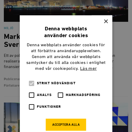
×
Denna webbplats
MILJÖ
använder cookies
Marknadskrafter – Ny kärnkraft i
Sverige
Denna webbplats använder cookies för
att förbättra användarupplevelsen.
Ett av politikens hetaste ämnen är hur och när ny kärnkraft kan
Genom att använda vår webbplats
realiseras i Sverige. Denna rapport presenterar förslag på hur
samtycker du till alla cookies i enlighet
finansiering av ny kärnkraft i Sverige kan realiseras, baserat…
med vår cookiepolicy.
Läs mer
Publicerad
28 maj 2024
STRIKT NÖDVÄNDIGT
Författare
Simon Wakter
, Hanna Stenegren
ANALYS
MARKNADSFÖRING
FUNKTIONER
ACCEPTERA ALLA