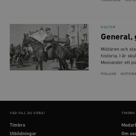
FRANKRIKE
HISTO
Namn
woocommerce_cart_has
KULTUR
_hjFirstSeen
General, 
Militären och st
woocommerce_items_in_
historia. I år sk
Meinander ett po
wp_woocommerce_sessio
{32}
FINLAND
HISTORI
__cf_bm
_hjAbsoluteSessionInPr
VAD VILL DU GÖRA?
TIMBRO
__cf_bm
Timbro
Medar
Utbildningar
Om os