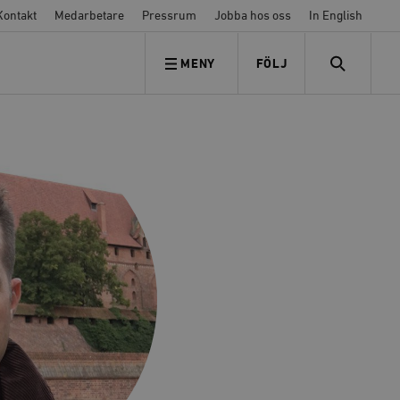
Kontakt
Medarbetare
Pressrum
Jobba hos oss
In English
MENY
FÖLJ
FÖLJ OSS
SEARCH