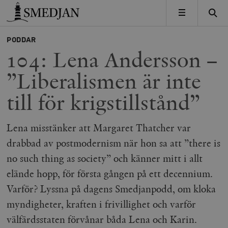
Timbro
MENY
PODDAR
104: Lena Andersson –
”Liberalismen är inte
till för krigstillstånd”
Lena misstänker att Margaret Thatcher var
drabbad av postmodernism när hon sa att ”there is
no such thing as society” och känner mitt i allt
elände hopp, för första gången på ett decennium.
Varför? Lyssna på dagens Smedjanpodd, om kloka
myndigheter, kraften i frivillighet och varför
välfärdsstaten förvånar båda Lena och Karin.