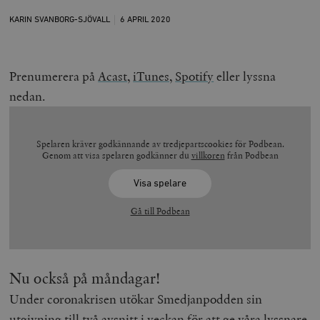
KARIN SVANBORG-SJÖVALL
6 APRIL
2020
Prenumerera på
Acast
,
iTunes,
Spotify
eller lyssna
nedan.
Spelaren kräver godkännande av tredjepartscookies för Podbean.
Genom att visa spelaren godkänner du
villkoren
från Podbean
Visa spelare
Gå till Podbean
Nu också på måndagar!
Under coronakrisen utökar Smedjanpodden sin
utgivning till två avsnitt i veckan för att ge våra lyssnare