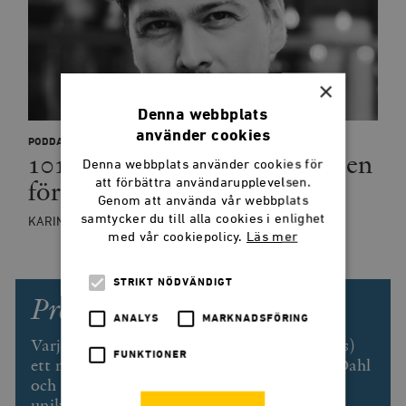
×
Denna webbplats
använder cookies
PODDAR
101: De utnyttjar Coronakrisen
Denna webbplats använder cookies för
för att sprida desinformation
att förbättra användarupplevelsen.
Genom att använda vår webbplats
samtycker du till alla cookies i enlighet
KARIN SVANBORG-SJÖVALL, MARIA ERIKSSON
med vår cookiepolicy.
Läs mer
STRIKT NÖDVÄNDIGT
Prenumerera på Smedjan!
ANALYS
MARKNADSFÖRING
Varje lördag får du som prenumerant (gratis)
FUNKTIONER
ett nyhetsbrev med exklusiv text av Svend Dahl
och lästips från veckan som gått. Dessutom
unika erbjudanden på Timbro förlags