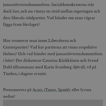
januariöverenskommelsen.
Socialdemokraterna står
dock fast, och nu väntas en strid mellan regeringen och
dess liberala stödpartier. Vad händer om man vägrar
lägga fram förslaget?
Hur resonerar man inom Liberalerna och
Centerpartiet? Vad har partierna att vinna respektive
förlora? Och vad händer med januariöverenskommelsen
i höst? Det diskuterar Catarina Kärkkäinen och Svend
Dahl tillsammans med Karin Svanborg-Sjövall, vd på
Timbro, i dagens avsnitt.
Prenumerera på
Acast
,
iTunes,
Spotify
eller lyssna
nedan!