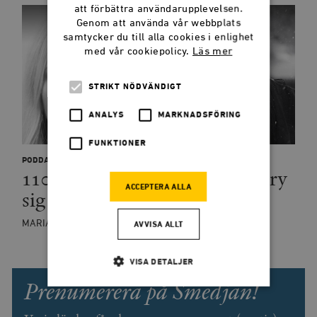
att förbättra användarupplevelsen.
Genom att använda vår webbplats
samtycker du till alla cookies i enlighet
med vår cookiepolicy.
Läs mer
STRIKT NÖDVÄNDIGT
ANALYS
MARKNADSFÖRING
FUNKTIONER
PODDAR
110: Därför borde liberaler bry
ACCEPTERA ALLA
sig om patriarkatet
MARIA ERIKSSON
AVVISA ALLT
VISA DETALJER
Prenumerera på Smedjan!
Strikt nödvändigt
Analys