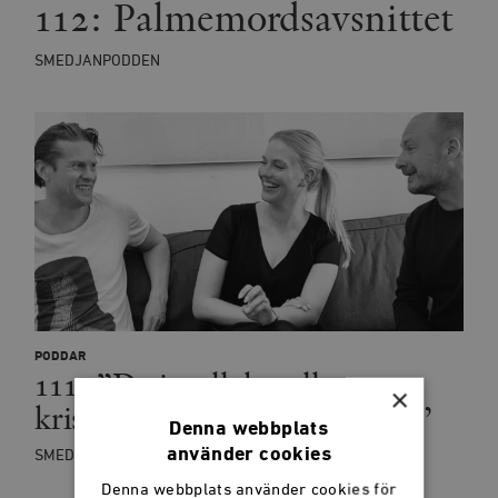
112: Palmemordsavsnittet
SMEDJANPODDEN
PODDAR
111: ”De intellektuella ser
×
krisen som sitt krigstillstånd”
Denna webbplats
använder cookies
SMEDJANPODDEN
Denna webbplats använder cookies för