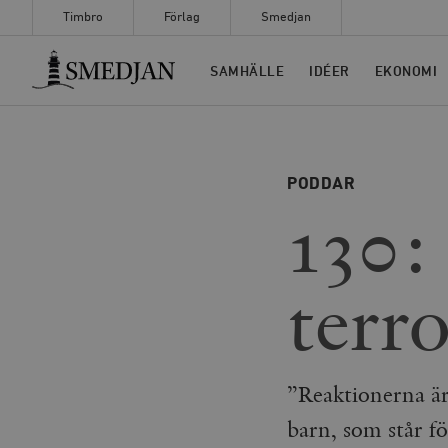
Timbro
Förlag
Smedjan
Timbro
SAMHÄLLE
IDÉER
EKONOMI
PODDAR
130:
terr
”Reaktionerna är 
barn, som står f