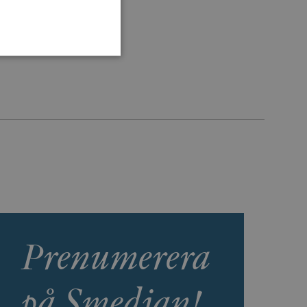
 inte användas ordentligt
agnens innehåll / data
påra början av
essioner. Den innehåller
Prenumerera
agnens innehåll / data
på Smedjan!