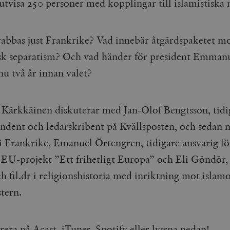
utvisa 250 personer med kopplingar till islamistiska 
rabbas just Frankrike? Vad innebär åtgärdspaketet m
isk separatism? Och vad händer för president Emman
u två år innan valet?
 Kärkkäinen diskuterar med
Jan-Olof Bengtsson, tid
ndent och ledarskribent på Kvällsposten, och sedan n
i Frankrike, Emanuel Örtengren, tidigare ansvarig fö
EU-projekt ”Ett frihetligt Europa” och Eli Göndör, 
h fil.dr i religionshistoria med inriktning mot islam
tern.
rera på
Acast
,
iTunes,
Spotify
eller lyssna nedan!