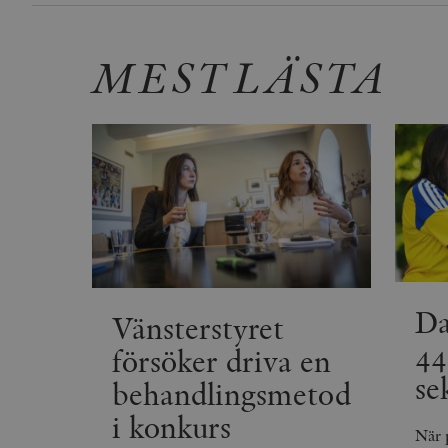
_fbp
MEST LÄSTA
_ga_YBG49SLCTY
vuid
_hjSessionUser_675006
_hjIncludedInSessionSa
_hjSession_675006
Da
Vänsterstyret
44
försöker driva en
se
behandlingsmetod
i konkurs
När 