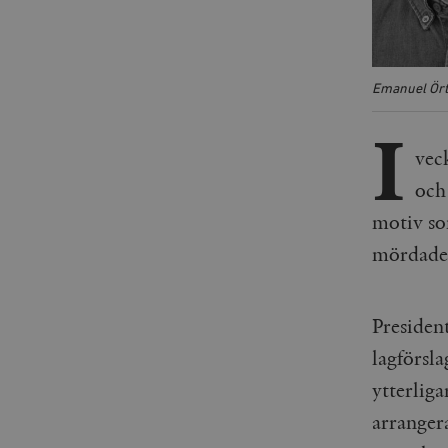
Emanuel Örte
I
vec
och
motiv so
mördade
Presiden
lagförsla
ytterliga
arranger