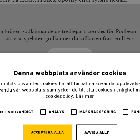
en kräver godkännande av tredjepartscookies för Podbean
att visa spelaren godkänner du
villkoren
från Podbean
Visa spelare
Gå till Podbean
Denna webbplats använder cookies
bplats använder cookies för att förbättra användarupplevel
vända vår webbplats samtycker du till alla cookies i enlighet 
cookiepolicy.
Läs mer
IKT NÖDVÄNDIGT
ANALYS
MARKNADSFÖRING
FUN
SMEDJANPODDEN
Magasinets veckoliga podcast om nyheter, samhälle och politi
ACCEPTERA ALLA
AVVISA ALLT
på ämnen eller gäster? Hör av dig till Smedjans redaktion!