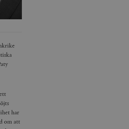
nkrike
tiska
Paty
ett
öjts
rihet har
ed om att