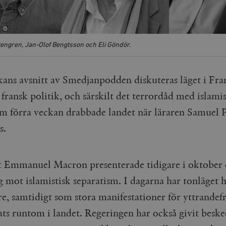
ngren, Jan-Olof Bengtsson och Eli Göndör.
kans avsnitt av Smedjanpodden diskuteras läget i Fra
 fransk politik, och särskilt det terrordåd med islamis
m förra veckan drabbade landet när läraren Samuel 
s.
t Emmanuel Macron presenterade tidigare i oktober 
g mot islamistisk separatism. I dagarna har tonläget h
re, samtidigt som stora manifestationer för yttrandef
ats runtom i landet. Regeringen har också givit besk