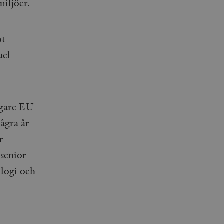
miljöer.
ot
uel
igare EU-
ågra år
r
senior
ologi och