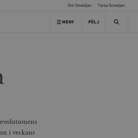
Om Smedjan
Tipsa Smedjan
MENY
FÖLJ
FÖLJ OSS
SEARCH
h
revolutionens
on i veckans