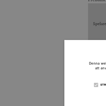
Spelar
Denna web
att an
STR