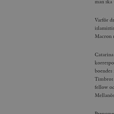
man ska 
Varför d
islamist
Macron n
Catarina
korrespo
boendes 
Timbros 
fellow oc
Mellanös
Prenume