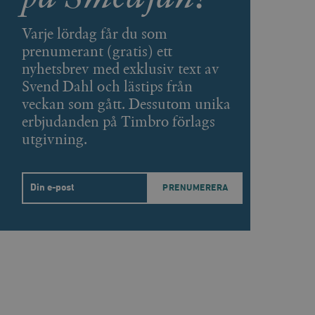
ellan människor och bots.
ör att göra giltiga
webbplats.
Varje lördag får du som
påra början av
prenumerant (gratis) ett
essioner. Den innehåller
nyhetsbrev med exklusiv text av
Svend Dahl och lästips från
ellan människor och bots.
ör att göra giltiga
veckan som gått. Dessutom unika
webbplats.
erbjudanden på Timbro förlags
utgivning.
inbäddade videor.
rsal Analytics - vilket är
Email
lystjänst. Denna cookie
t tilldela ett
ierare. Den ingår i varje
darinställningar för
t beräkna besökar-,
öra om
pporterna.
 av Youtube-gränssnittet.
agrar och uppdaterar ett
r att räkna och spåra
s. Detta är fördelaktigt
 av Google Analytics, där
gen av deras webbplats.
dentitetsnumret för