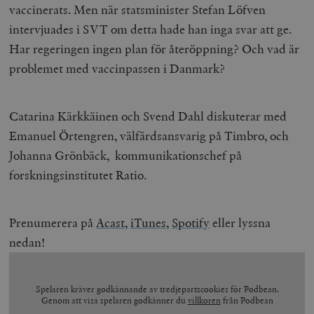
vaccinerats. Men när statsminister Stefan Löfven
intervjuades i SVT om detta hade han inga svar att ge.
Har regeringen ingen plan för återöppning? Och vad är
problemet med vaccinpassen i Danmark?
Catarina Kärkkäinen och Svend Dahl diskuterar med
Emanuel Örtengren, välfärdsansvarig på Timbro, och
Johanna Grönbäck, kommunikationschef på
forskningsinstitutet Ratio.
Prenumerera på
Acast
,
iTunes,
Spotify
eller lyssna
nedan!
Spelaren kräver godkännande av tredjepartscookies för Podbean.
Genom att visa spelaren godkänner du
villkoren
från Podbean