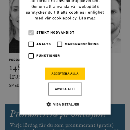
att förbättra användarupplevelsen.
Genom att använda vår webbplats
samtycker du till alla cookies i enlighet
med vår cookiepolicy.
Läs mer
STRIKT NÖDVÄNDIGT
ANALYS
MARKNADSFÖRING
FUNKTIONER
PODDAR
148: Höghastighetståg, men
trasiga vägar
ACCEPTERA ALLA
SMEDJANPODDEN
AVVISA ALLT
VISA DETALJER
Prenumerera på Smedjan!
Varje lördag får du som prenumerant (gratis)
Strikt nödvändigt
Analys