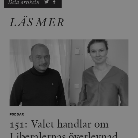
Dela artikeln
LÄS MER
PODDAR
151: Valet handlar om
Liberalernas överlevnad