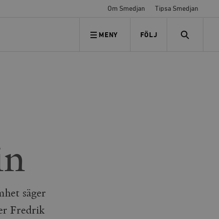
Om Smedjan
Tipsa Smedjan
MENY
FÖLJ
FÖLJ OSS
SEARCH
in
mhet säger
er Fredrik