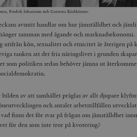
sa, Fredrik Johansson och Catarina Kärkkäinen.
eckans avsnitt handlar om hur jämställdhet och jäml
hänger samman med ägande och marknadsekonomi.
 utifrån kön, sexualitet och etnicitet är återigen på 
eviga tanken att
det fria näringslivet i grunden skapa
et som politiken sedan behöver jämna ut återkomm
ocialdemokratin.
bilden av att samhället präglas av allt djupare klyft
öneutvecklingen och antalet arbetstillfällen utvecklat
 vad finns det för svar på frågan om jämställdhet ino
vet för den som inte tror på kvotering?