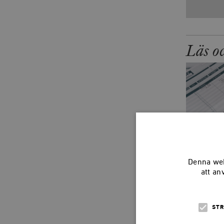
Läs o
Ägande
Denna web
att an
BENJAMI
STR