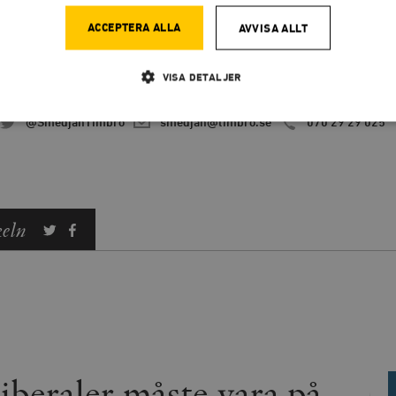
ACCEPTERA ALLA
AVVISA ALLT
SMEDJANPODDEN
Magasinets veckoliga podcast om nyheter, samhälle och politi
VISA DETALJER
på ämnen eller gäster? Hör av dig till Smedjans redaktion!
@SmedjanTimbro
smedjan@timbro.se
070 29 29 025
Strikt nödvändigt
Analys
Marknadsföring
Funktioner
llåter kärnwebbplatsfunktioner som användarinloggning och kontohantering. Webbplatsen kan
ies.
Leverantör
keln
Utgång
Beskrivning
/ Domän
h
Automattic
Session
Hjälper WooCommerce att avgöra när v
Inc.
ändras.
timbro.se
Hotjar Ltd
30
Cookien är inställd så att Hotjar kan s
.timbro.se
minuter
användarens resa för ett totalt antal s
ingen identifierbar information.
cart
Automattic
Session
Hjälper WooCommerce att avgöra när v
Inc.
ändras.
iberaler måste vara på
timbro.se