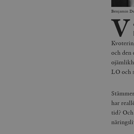
Benjamin Dou
V
Kvotering
och den 
ojämlikh
LO och s
Stämmer 
har reall
tid? Och
näringsli