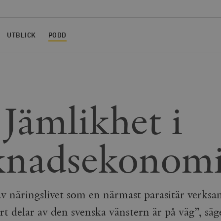
UTBLICK
PODD
 Jämlikhet i
knadsekonom
v näringslivet som en närmast parasitär verksa
t delar av den svenska vänstern är på väg”, säg