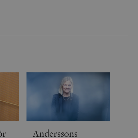
s. Detta är fördelaktigt
 av Google Analytics, där
gen av deras webbplats.
dentitetsnumret för
är en variant av _gat-kakan
registreras av Google på
ter, såsom realtidsbud
t bevara
r.
ör
Anderssons