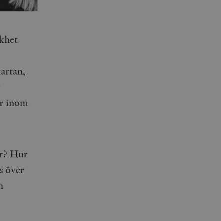
ikhet
kartan,
r
er inom
or? Hur
s över
m