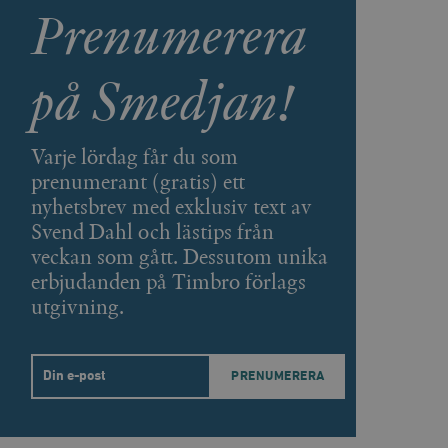
Prenumerera
ellan människor och bots.
på Smedjan!
ör att göra giltiga
webbplats.
påra början av
essioner. Den innehåller
Varje lördag får du som
ellan människor och bots.
prenumerant (gratis) ett
ör att göra giltiga
nyhetsbrev med exklusiv text av
webbplats.
Svend Dahl och lästips från
veckan som gått. Dessutom unika
erbjudanden på Timbro förlags
utgivning.
inbäddade videor.
rsal Analytics - vilket är
lystjänst. Denna cookie
t tilldela ett
ierare. Den ingår i varje
darinställningar för
t beräkna besökar-,
Email
öra om
pporterna.
 av Youtube-gränssnittet.
agrar och uppdaterar ett
r att räkna och spåra