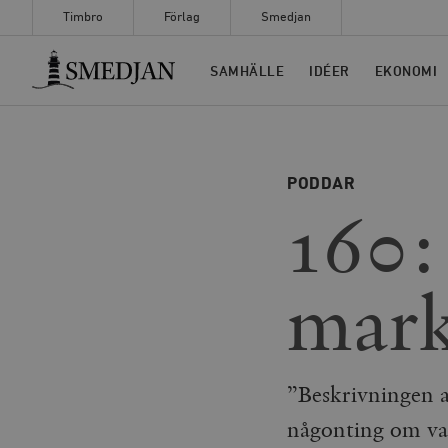
Timbro
Förlag
Smedjan
Timbro
SAMHÄLLE
IDÉER
EKONOMI
PODDAR
160:
mar
”Beskrivningen a
någonting om var