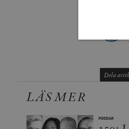
Strikt nödvändiga kakor ti
utan strikt nödvändiga cook
Dela arti
Namn
woocommerce_cart_has
LÄS MER
_hjFirstSeen
woocommerce_items_in_
PODDAR
159: L