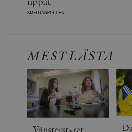
uppåt
__cf_bm
_gat_UA-19195086-1
SMEDJANPODDEN
_fbp
_ga_YBG49SLCTY
vuid
_hjSessionUser_675006
MEST LÄSTA
_hjIncludedInSessionSa
_hjSession_675006
Da
Vänsterstyret