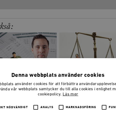
ckså:
Denna webbplats använder cookies
 slår wokekultur
Arbetet struntar i 
bplats använder cookies för att förbättra användarupplevel
medlemmarna
vända vår webbplats samtycker du till alla cookies i enlighet 
N DOUSA
cookiepolicy.
Läs mer
FREDRIK JOHANSSON
IKT NÖDVÄNDIGT
ANALYS
MARKNADSFÖRING
FUN