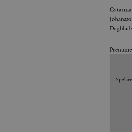
Catarina
Johansso
Dagblade
Prenume
Spelar