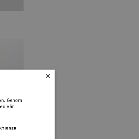
×
LO-
sen. Genom
med vår
KTIONER