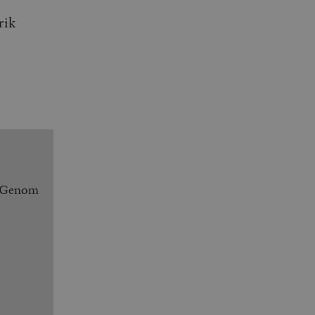
rik
. Genom