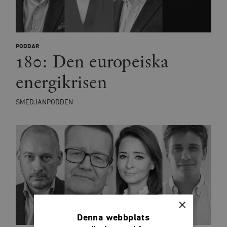
PODDAR
180: Den europeiska
energikrisen
SMEDJANPODDEN
×
Denna webbplats