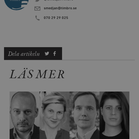
smedjan@timbro.se
070 29 29 025
Dela artikeln
LÄS MER