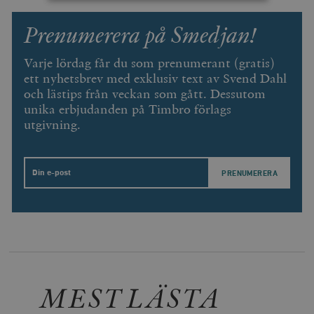
Prenumerera på Smedjan!
Strikt nödvändigt
Analys
Marknadsföring
Funktioner
Varje lördag får du som prenumerant (gratis)
Strikt nödvändiga kakor tillåter
ett nyhetsbrev med exklusiv text av Svend Dahl
kärnwebbplatsfunktioner som användarinloggning
och lästips från veckan som gått. Dessutom
och kontohantering. Webbplatsen kan inte användas
unika erbjudanden på Timbro förlags
ordentligt utan strikt nödvändiga cookies.
utgivning.
Leverantör
Namn
U
/ Domän
woocommerce_cart_hash
Automattic
S
Inc.
Email
timbro.se
_hjFirstSeen
Hotjar Ltd
.timbro.se
m
MEST LÄSTA