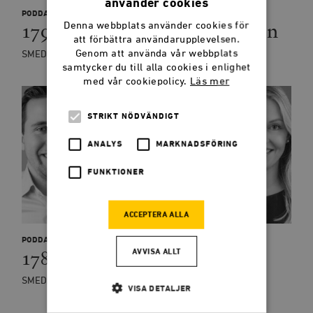
använder cookies
PODDAR
179: Arvet efter Stefan Löfven
Denna webbplats använder cookies för
att förbättra användarupplevelsen.
Genom att använda vår webbplats
SMEDJANPODDEN
samtycker du till alla cookies i enlighet
med vår cookiepolicy.
Läs mer
STRIKT NÖDVÄNDIGT
ANALYS
MARKNADSFÖRING
FUNKTIONER
ACCEPTERA ALLA
PODDAR
178: Timbros valmanifest
AVVISA ALLT
SMEDJANPODDEN
VISA DETALJER