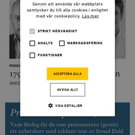
Genom att använda vår webbplats
samtycker du till alla cookies i enlighet
med vår cookiepolicy.
Läs mer
STRIKT NÖDVÄNDIGT
ANALYS
MARKNADSFÖRING
FUNKTIONER
PODDAR
179: Arvet efter Stefan Löfven
ACCEPTERA ALLA
SMEDJANPODDEN
AVVISA ALLT
VISA DETALJER
Prenumerera på Smedjan!
Varje lördag får du som prenumerant (gratis)
Strikt nödvändigt
Analys
ett nyhetsbrev med exklusiv text av Svend Dahl