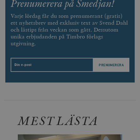
Prenumerera på Smedjan!
Strikt nödvändigt
Analys
Varje lördag får du som prenumerant (gratis)
Marknadsföring
Funktioner
ett nyhetsbrev med exklusiv text av Svend Dahl
Strikt nödvändiga kakor tillåter
och lästips från veckan som gått. Dessutom
kärnwebbplatsfunktioner som användarinloggning
unika erbjudanden på Timbro förlags
och kontohantering. Webbplatsen kan inte användas
utgivning.
ordentligt utan strikt nödvändiga cookies.
Leverantör
Namn
U
/ Domän
Email
woocommerce_cart_hash
Automattic
S
Inc.
timbro.se
_hjFirstSeen
Hotjar Ltd
.timbro.se
m
MEST LÄSTA