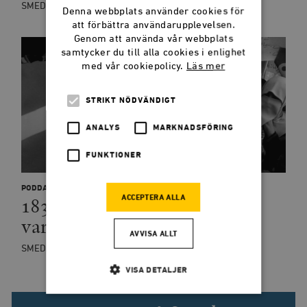
SMEDJANPODDEN
Denna webbplats använder cookies för
att förbättra användarupplevelsen.
Genom att använda vår webbplats
samtycker du till alla cookies i enlighet
med vår cookiepolicy.
Läs mer
STRIKT NÖDVÄNDIGT
ANALYS
MARKNADSFÖRING
FUNKTIONER
PODDAR
183: Inläst – Karikatyrkrisen
ACCEPTERA ALLA
var Nordens 9/11
AVVISA ALLT
SMEDJANPODDEN
VISA DETALJER