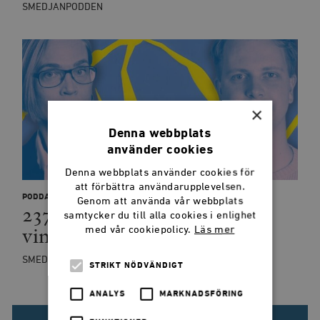
SMEDJANPODDEN
×
Denna webbplats
använder cookies
Denna webbplats använder cookies för
att förbättra användarupplevelsen.
PODDAR
Genom att använda vår webbplats
237: Den svenska modellens
samtycker du till alla cookies i enlighet
vinnare och förlorare
med vår cookiepolicy.
Läs mer
SMEDJANPODDEN
STRIKT NÖDVÄNDIGT
ANALYS
MARKNADSFÖRING