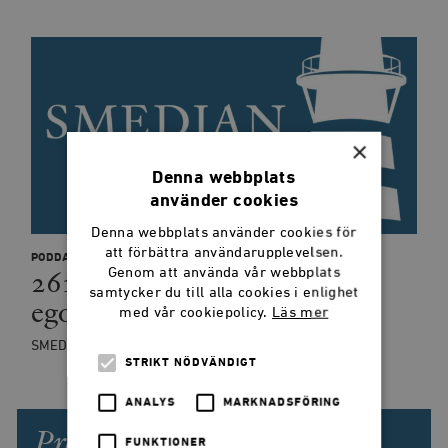
×
Denna webbplats
använder cookies
Denna webbplats använder cookies för
att förbättra användarupplevelsen.
PODDAR
261: Ayn Rand: Kapitalism,
Genom att använda vår webbplats
samtycker du till alla cookies i enlighet
egoism och kärlek
med vår cookiepolicy.
Läs mer
SMEDJANPODDEN
STRIKT NÖDVÄNDIGT
ANALYS
MARKNADSFÖRING
Prenumerera på Smedjan!
FUNKTIONER