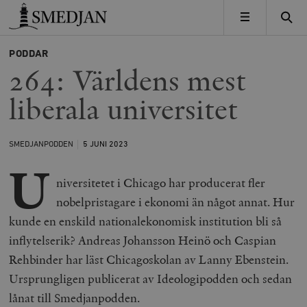
Timbro
MENY
PODDAR
264: Världens mest
liberala universitet
SMEDJANPODDEN
5 JUNI
2023
U
niversitetet i Chicago har producerat fler
nobelpristagare i ekonomi än något annat. Hur
kunde en enskild nationalekonomisk institution bli så
inflytelserik? Andreas Johansson Heinö och Caspian
Rehbinder har läst Chicagoskolan av Lanny Ebenstein.
Ursprungligen publicerat av Ideologipodden och sedan
lånat till Smedjanpodden.