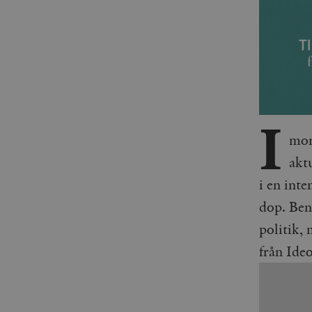
I
morg
akt
i en int
dop. Benj
politik,
från Ide