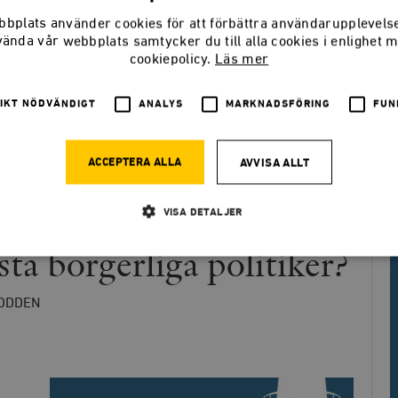
bplats använder cookies för att förbättra användarupplevel
vända vår webbplats samtycker du till alla cookies i enlighet 
keln
cookiepolicy.
Läs mer
IKT NÖDVÄNDIGT
ANALYS
MARKNADSFÖRING
FUN
ACCEPTERA ALLA
AVVISA ALLT
 Vilka är Sveriges
VISA DETALJER
sta borgerliga politiker?
Strikt nödvändigt
Analys
Marknadsföring
Funktioner
ODDEN
llåter kärnwebbplatsfunktioner som användarinloggning och kontohantering. Webbplatsen kan
ies.
Leverantör
Utgång
Beskrivning
/ Domän
h
Automattic
Session
Hjälper WooCommerce att avgöra när v