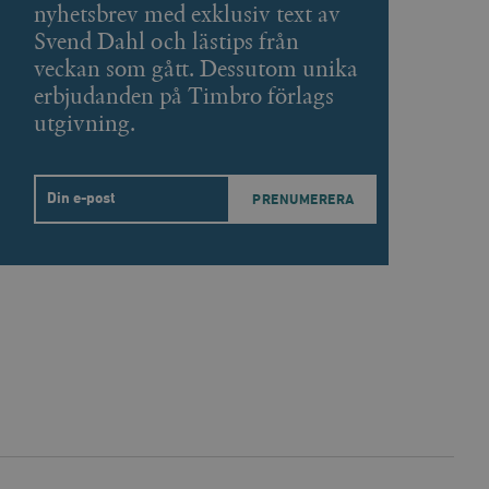
nyhetsbrev med exklusiv text av
Svend Dahl och lästips från
påra början av
veckan som gått. Dessutom unika
essioner. Den innehåller
erbjudanden på Timbro förlags
utgivning.
agnens innehåll / data
Email
ellan människor och bots.
ör att göra giltiga
webbplats.
påra början av
essioner. Den innehåller
ellan människor och bots.
ör att göra giltiga
webbplats.