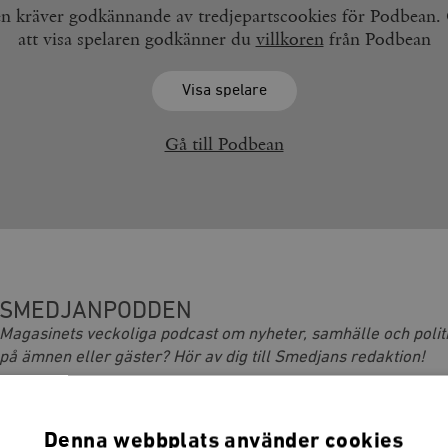
en kräver godkännande av tredjepartscookies för Podbean
att visa spelaren godkänner du
villkoren
från Podbean
Visa spelare
Gå till Podbean
SMEDJANPODDEN
Magasinets veckoliga podcast om nyheter, samhälle och politi
på ämnen eller gäster? Hör av dig till Smedjans redaktion!
@SmedjanTimbro
smedjan@timbro.se
070 29 29 025
Denna webbplats använder cookies