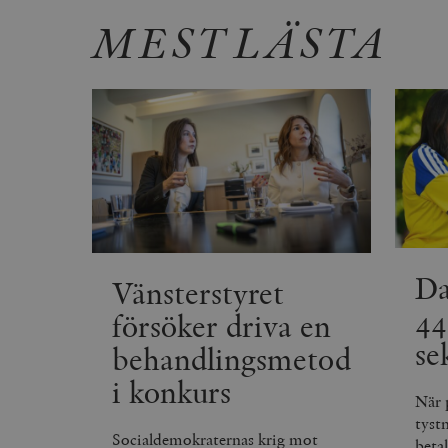
MEST LÄSTA
_ga
YSC
VISITOR_INFO1_LIVE
_gid
mailchimp_landing_site
__cf_bm
_gat_UA-19195086-1
_fbp
_ga_YBG49SLCTY
Da
Vänsterstyret
vuid
_hjSessionUser_675006
44
försöker driva en
_hjIncludedInSessionSa
se
behandlingsmetod
i konkurs
_hjSession_675006
När 
tyst
Socialdemokraternas krig mot
beta