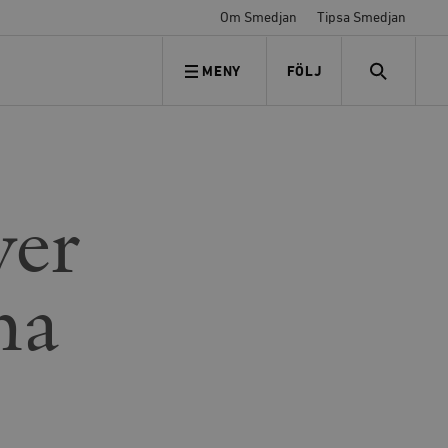
Om Smedjan
Tipsa Smedjan
MENY
FÖLJ
FÖLJ OSS
SEARCH
ver
na