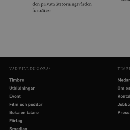
den privata ätstörningsvården
fortsätter
VAD VILL DU GÖRA?
TIMB
Timbro
Medar
Utbildningar
Om o
Event
Konta
Film och poddar
Jobba
Boka en talare
Pres
Förlag
Smedjan