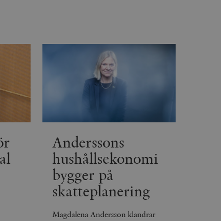
inbäddade videor.
rsal Analytics - vilket är
lystjänst. Denna cookie
t tilldela ett
ierare. Den ingår i varje
darinställningar för
t beräkna besökar-,
öra om
pporterna.
 av Youtube-gränssnittet.
agrar och uppdaterar ett
r att räkna och spåra
s. Detta är fördelaktigt
 av Google Analytics, där
gen av deras webbplats.
dentitetsnumret för
är en variant av _gat-kakan
registreras av Google på
ter, såsom realtidsbud
t bevara
ör
Anderssons
r.
al
hushållsekonomi
bygger på
skatteplanering
Magdalena Andersson klandrar