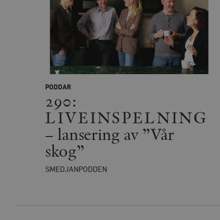
_hjFirstSeen
woocommerce_items_in_
wp_woocommerce_sessio
PODDAR
{32}
290:
__cf_bm
LIVEINSPELNING
– lansering av ”Vår
_hjAbsoluteSessionInPr
skog”
__cf_bm
SMEDJANPODDEN
Namn
Namn