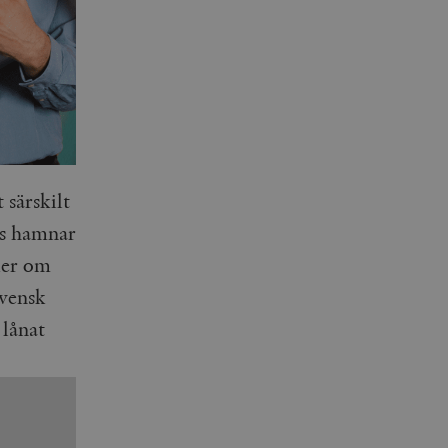
 särskilt
as hamnar
ker om
svensk
 lånat