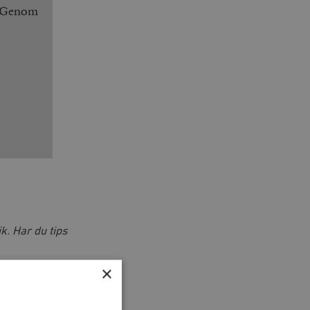
. Genom
k. Har du tips
×