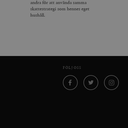
andra för att använda samma
skattestrategi som hennes eget
hushåll.
FÖLJ OSS
Facebook
Twitter
Instagram