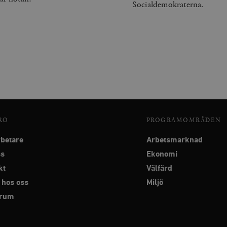
Socialdemokraterna.
RO
PROGRAMOMRÅDEN
betare
Arbetsmarknad
ss
Ekonomi
kt
Välfärd
 hos oss
Miljö
srum