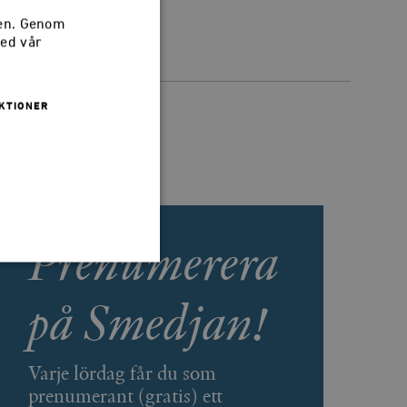
sen. Genom
med vår
KTIONER
Prenumerera
på Smedjan!
 inte användas ordentligt
Varje lördag får du som
prenumerant (gratis) ett
agnens innehåll / data