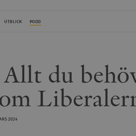
UTBLICK
PODD
 Allt du behö
 om Liberaler
MARS
2024