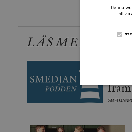
Denna web
att an
Dela arti
STR
LÄS MER
PODDAR
291:
främ
SMEDJANP
Strikt nödvändiga kakor ti
utan strikt nödvändiga cook
Namn
woocommerce_cart_has