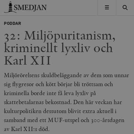
Timbro
MENY
PODDAR
32: Miljöpuritanism,
kriminellt lyxliv och
Karl XII
Miljörörelsens skuldbeläggande av dem som unnar
sig flygresor och kött börjar bli tröttsam och
kriminella borde inte få leva lyxliv på
skattebetalarnas bekostnad. Den här veckan har
kulturpolitiken dessutom blivit extra aktuell i
samband med ett MUF-utspel och 300-årsdagen
av Karl XII:s död.