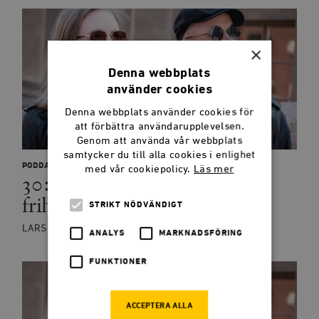
×
Denna webbplats
använder cookies
Denna webbplats använder cookies för
att förbättra användarupplevelsen.
Genom att använda vår webbplats
samtycker du till alla cookies i enlighet
PODDAR
med vår cookiepolicy.
Läs mer
30: Public service-skatt,
frihandel och trygga rum
STRIKT NÖDVÄNDIGT
LARS ANDERS JOHANSSON, BLANCHE SANDE
ANALYS
MARKNADSFÖRING
FUNKTIONER
ACCEPTERA ALLA