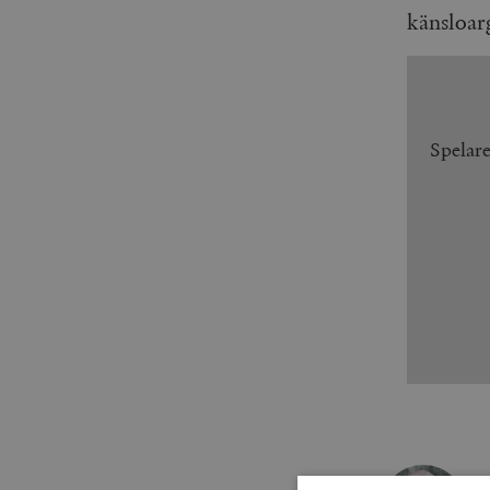
känsloar
Spelar