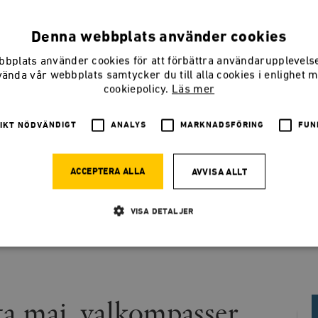
Lars Anders Johansson är författare, journalist och tidigare 
på Smedjan. Han driver också podcasten
Budoarstämning
.
Denna webbplats använder cookies
bplats använder cookies för att förbättra användarupplevel
BLANCHE SANDE
vända vår webbplats samtycker du till alla cookies i enlighet 
Fd redaktör, Smedjan
cookiepolicy.
Läs mer
IKT NÖDVÄNDIGT
ANALYS
MARKNADSFÖRING
FUN
ACCEPTERA ALLA
AVVISA ALLT
keln
VISA DETALJER
Strikt nödvändigt
Analys
Marknadsföring
Funktioner
llåter kärnwebbplatsfunktioner som användarinloggning och kontohantering. Webbplatsen kan
ta maj, valkompasser,
ies.