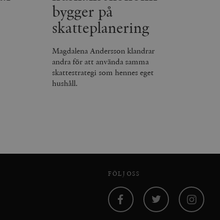
bygger på
skatteplanering
Magdalena Andersson klandrar
andra för att använda samma
skattestrategi som hennes eget
hushåll.
FÖLJ OSS
Facebook
Twitter
Instagram