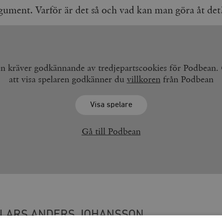
gument. Varför är det så och vad kan man göra åt det
en kräver godkännande av tredjepartscookies för Podbean
att visa spelaren godkänner du
villkoren
från Podbean
Visa spelare
Gå till Podbean
LARS ANDERS JOHANSSON