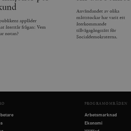
minuter
kund
Användandet av olika
måttstockar har varit ett
publikens applåder
återkommande
nat återstår frågan: Vem
tillvägagångssätt för
lar notan?
Socialdemokraterna.
RO
PROGRAMOMRÅDEN
betare
Arbetsmarknad
ss
Ekonomi