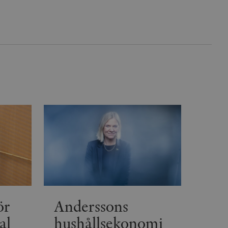
inbäddade videor.
rsal Analytics - vilket är
lystjänst. Denna cookie
t tilldela ett
ierare. Den ingår i varje
darinställningar för
t beräkna besökar-,
öra om
pporterna.
 av Youtube-gränssnittet.
agrar och uppdaterar ett
r att räkna och spåra
s. Detta är fördelaktigt
 av Google Analytics, där
gen av deras webbplats.
dentitetsnumret för
är en variant av _gat-kakan
registreras av Google på
ter, såsom realtidsbud
t bevara
r.
ör
Anderssons
al
hushållsekonomi