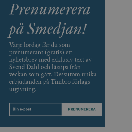
Prenumerera
agnens innehåll / data
på Smedjan!
påra början av
essioner. Den innehåller
Varje lördag får du som
agnens innehåll / data
prenumerant (gratis) ett
nyhetsbrev med exklusiv text av
Svend Dahl och lästips från
veckan som gått. Dessutom unika
ellan människor och bots.
erbjudanden på Timbro förlags
ör att göra giltiga
utgivning.
webbplats.
påra början av
essioner. Den innehåller
Email
ellan människor och bots.
ör att göra giltiga
webbplats.