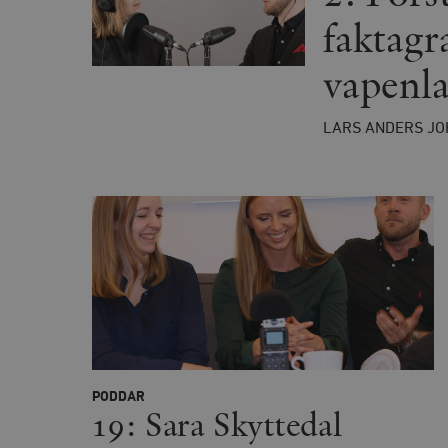
Namn
faktagr
woocommerce_cart_has
vapenla
_hjFirstSeen
LARS ANDERS JO
woocommerce_items_in_
wp_woocommerce_sessio
{32}
__cf_bm
_hjAbsoluteSessionInPr
__cf_bm
PODDAR
19: Sara Skyttedal