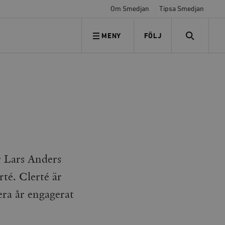
Om Smedjan
Tipsa Smedjan
MENY
FÖLJ
FÖLJ OSS
SEARCH
r Lars Anders
té. Clerté är
lera år engagerat