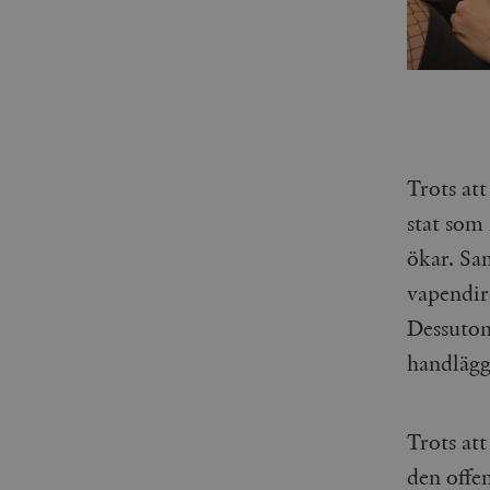
Trots att
stat som 
ökar. Sa
vapendire
Dessutom
handlägg
Trots att
den offe