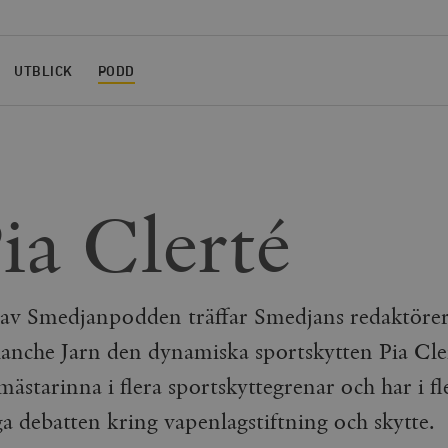
UTBLICK
PODD
Pia Clerté
t av Smedjanpodden träffar Smedjans redaktöre
anche Jarn den dynamiska sportskytten Pia Cler
 mästarinna i flera sportskyttegrenar och har i f
iga debatten kring vapenlagstiftning och skytte.