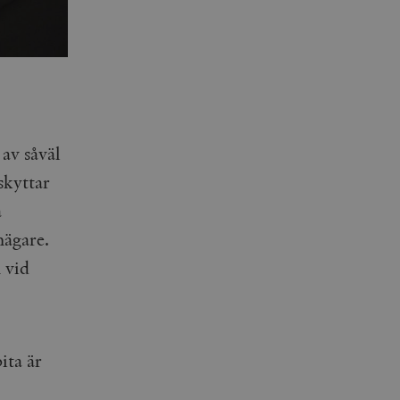
 av såväl
skyttar
a
nägare.
 vid
ita är