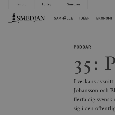
Timbro
Förlag
Smedjan
Timbro
SAMHÄLLE
IDÉER
EKONOMI
PODDAR
35: 
I veckans avsnit
Johansson och Bl
flerfaldig svensk
sig i den offentl