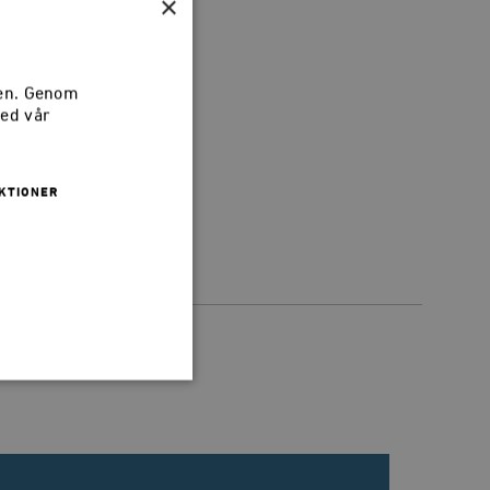
×
chefredaktör
sen. Genom
med vår
KTIONER
 inte användas ordentligt