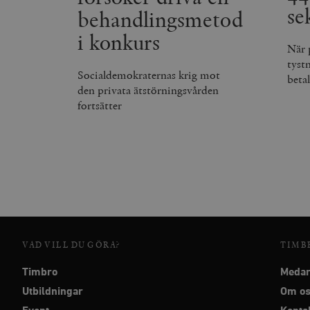
se
behandlingsmetod
i konkurs
När 
tyst
Socialdemokraternas krig mot
beta
den privata ätstörningsvården
fortsätter
VAD VILL DU GÖRA?
TIMB
Timbro
Medar
Utbildningar
Om o