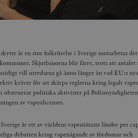
 skytte är en stor folkrörelse i Sverige motarbetas det
kommuner. Skjutbanorna blir färre, trots att antalet 
mtidigt vill utredarna gå ännu längre än vad EU:s ny
ktiv kräver för att skärpa reglerna kring legalt vape
 obstruerar politiska aktivister på Polismyndigheten
ningen av vapenlicenser.
 Sverige är ett av världens vapentätaste länder per cap
ntliga debatten kring vapenägande av fördomar och