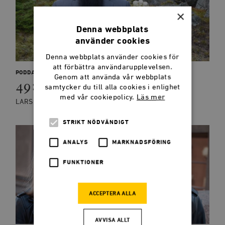
×
Denna webbplats
använder cookies
Denna webbplats använder cookies för
att förbättra användarupplevelsen.
PODDAR
Genom att använda vår webbplats
49: Rickard Dahlin
samtycker du till alla cookies i enlighet
med vår cookiepolicy.
Läs mer
LARS ANDERS JOHANSSON, BLANCHE SANDE
STRIKT NÖDVÄNDIGT
ANALYS
MARKNADSFÖRING
FUNKTIONER
ACCEPTERA ALLA
AVVISA ALLT