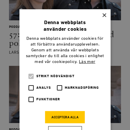
×
Denna webbplats
PODDAR
använder cookies
57: Notre Dame, faktabaserad
Denna webbplats använder cookies för
politik och gnälliga grannar
att förbättra användarupplevelsen.
Genom att använda vår webbplats
LARS ANDERS JOHANSSON, BLANCHE SANDE
samtycker du till alla cookies i enlighet
med vår cookiepolicy.
Läs mer
STRIKT NÖDVÄNDIGT
ANALYS
MARKNADSFÖRING
FUNKTIONER
ACCEPTERA ALLA
PODDAR