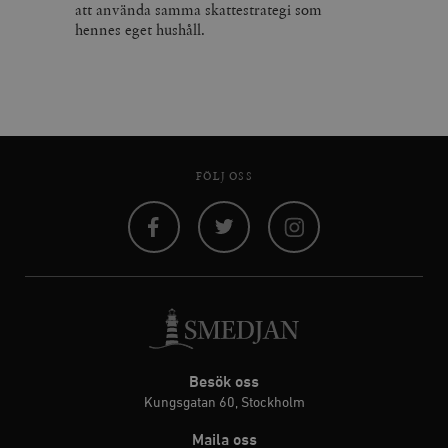
att använda samma skattestrategi som
hennes eget hushåll.
FÖLJ OSS
Facebook
Twitter
Instagram
Besök oss
Kungsgatan 60, Stockholm
Maila oss