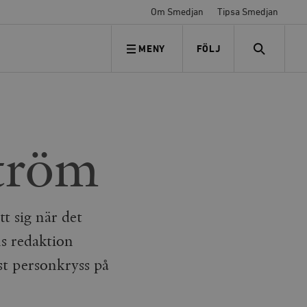
Om Smedjan
Tipsa Smedjan
MENY
FÖLJ
FÖLJ OSS
SEARCH
tröm
 sig när det
ns redaktion
st personkryss på