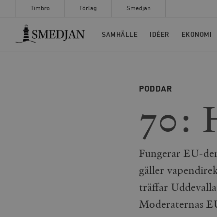
Timbro
Förlag
Smedjan
Timbro
SAMHÄLLE
IDÉER
EKONOMI
PODDAR
70: 
Fungerar EU-dem
gäller vapendire
träffar Uddevall
Moderaternas EU-