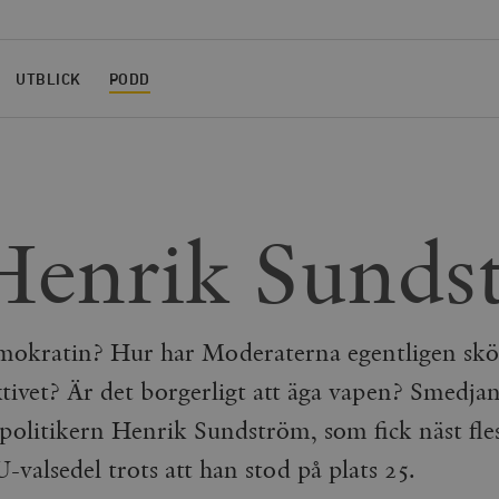
UTBLICK
PODD
Henrik Sunds
okratin? Hur har Moderaterna egentligen skött
ktivet? Är det borgerligt att äga vapen? Smedja
apolitikern Henrik Sundström, som fick näst fle
valsedel trots att han stod på plats 25.