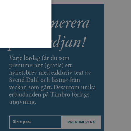
Prenumerera
på Smedjan!
Varje lördag får du som
prenumerant (gratis) ett
 inte användas ordentligt
nyhetsbrev med exklusiv text av
Svend Dahl och lästips från
veckan som gått. Dessutom unika
erbjudanden på Timbro förlags
agnens innehåll / data
utgivning.
påra början av
essioner. Den innehåller
Email
agnens innehåll / data