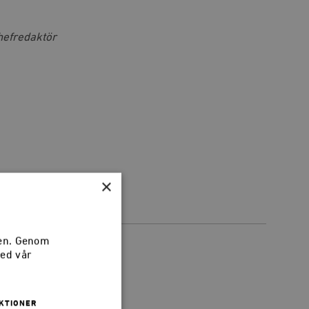
chefredaktör
×
sen. Genom
med vår
KTIONER