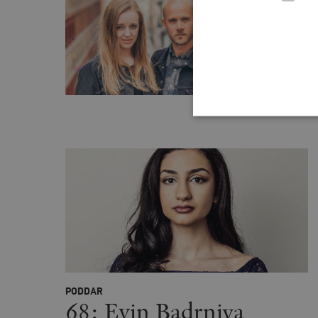
PODDAR
69: S
väns
LARS ANDE
Strikt nödvändiga kakor ti
utan strikt nödvändiga cook
Namn
woocommerce_cart_has
_hjFirstSeen
PODDAR
68: Evin Badrniya
woocommerce_items_in_