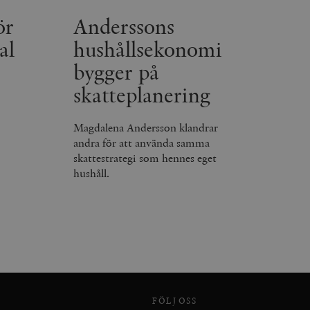
r att räkna och spåra
ör
Anderssons
s. Detta är fördelaktigt
 av Google Analytics, där
gen av deras webbplats.
al
hushållsekonomi
dentitetsnumret för
är en variant av _gat-kakan
bygger på
registreras av Google på
ter, såsom realtidsbud
skatteplanering
t bevara
r.
Magdalena Andersson klandrar
andra för att använda samma
skattestrategi som hennes eget
hushåll.
FÖLJ OSS