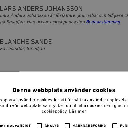
LARS ANDERS JOHANSSON
Lars Anders Johansson är författare, journalist och tidigare 
på Smedjan. Han driver också podcasten
Budoarstämning
.
BLANCHE SANDE
Fd redaktör, Smedjan
keln
Denna webbplats använder cookies
bplats använder cookies för att förbättra användarupplevel
vända vår webbplats samtycker du till alla cookies i enlighet 
cookiepolicy.
Läs mer
IKT NÖDVÄNDIGT
ANALYS
MARKNADSFÖRING
FUN