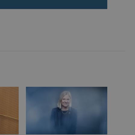
ellan människor och bots.
ör att göra giltiga
webbplats.
påra början av
essioner. Den innehåller
ellan människor och bots.
ör att göra giltiga
webbplats.
inbäddade videor.
rsal Analytics - vilket är
lystjänst. Denna cookie
t tilldela ett
ierare. Den ingår i varje
darinställningar för
t beräkna besökar-,
öra om
pporterna.
 av Youtube-gränssnittet.
agrar och uppdaterar ett