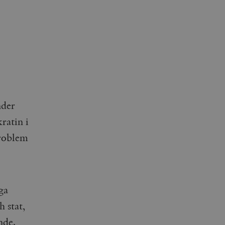
nder
ratin i
problem
ga
 stat,
nde.