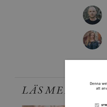
Dela arti
Denna web
LÄS MER
att an
STR