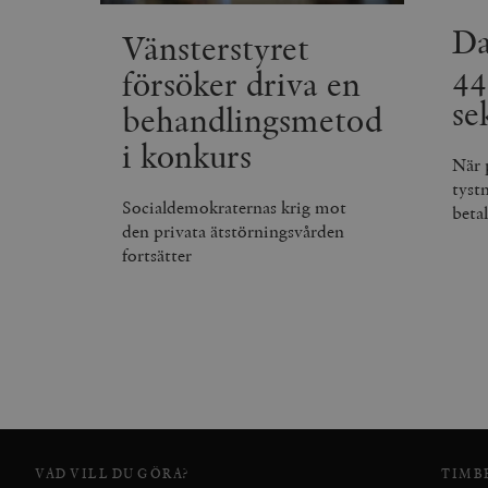
Da
Vänsterstyret
__cf_bm
_gat_UA-19195086-1
44
försöker driva en
se
behandlingsmetod
_fbp
i konkurs
_ga_YBG49SLCTY
När 
vuid
tyst
_hjSessionUser_675006
Socialdemokraternas krig mot
beta
den privata ätstörningsvården
_hjIncludedInSessionSa
fortsätter
_hjSession_675006
VAD VILL DU GÖRA?
TIMB