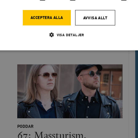
exism, bildning och
ACCEPTERA ALLA
AVVISA ALLT
tervridna kungligheter
VISA DETALJER
RS JOHANSSON, BLANCHE SANDE
Strikt nödvändigt
Analys
Marknadsföring
Funktioner
llåter kärnwebbplatsfunktioner som användarinloggning och kontohantering. Webbplatsen kan
ies.
Leverantör
Utgång
Beskrivning
/ Domän
h
Automattic
Session
Hjälper WooCommerce att avgöra när v
Inc.
ändras.
timbro.se
Hotjar Ltd
30
Cookien är inställd så att Hotjar kan s
.timbro.se
minuter
användarens resa för ett totalt antal s
ingen identifierbar information.
PODDAR
67: Massturism,
cart
Automattic
Session
Hjälper WooCommerce att avgöra när v
Inc.
ändras.