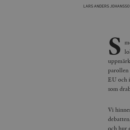
LARS ANDERS JOHANSSO
S
me
lo
uppmärks
parollen 
EU och i
som drab
Vi hinner
debatten
och hur o