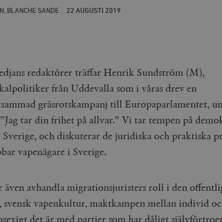
N, BLANCHE SANDE
22 AUGUSTI
2019
djans redaktörer träffar Henrik Sundström (M),
kalpolitiker från Uddevalla som i våras drev en
ammad gräsrotskampanj till Europaparlamentet, u
”Jag tar din frihet på allvar.” Vi tar tempen på demok
 Sverige, och diskuterar de juridiska och praktiska 
bar vapenägare i Sverige.
 även avhandla migrationsjuristers roll i den offentli
, svensk vapenkultur, maktkampen mellan individ och
sexigt det är med partier som har dåligt självförtroe