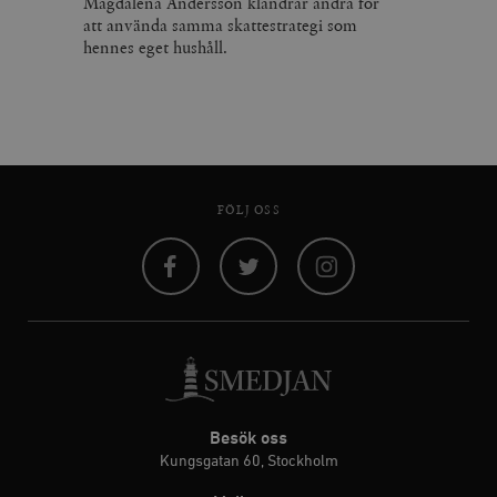
Magdalena Andersson klandrar andra för
att använda samma skattestrategi som
hennes eget hushåll.
FÖLJ OSS
Facebook
Twitter
Instagram
Besök oss
Kungsgatan 60, Stockholm