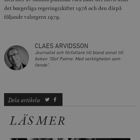
Strikt nödvändiga kakor tillåter
det borgerliga regeringsskiftet 1976 och den därpå
kärnwebbplatsfunktioner som användarinloggning
och kontohantering. Webbplatsen kan inte användas
följande valsegern 1979.
ordentligt utan strikt nödvändiga cookies.
Leverantör
Namn
U
/ Domän
woocommerce_cart_hash
Automattic
S
CLAES ARVIDSSON
Inc.
timbro.se
Journalist och författare till bland annat till
boken "Olof Palme: Med verkligheten som
fiende".
_hjFirstSeen
Hotjar Ltd
.timbro.se
m
Dela artikeln
LÄS MER
woocommerce_items_in_cart
Automattic
S
Inc.