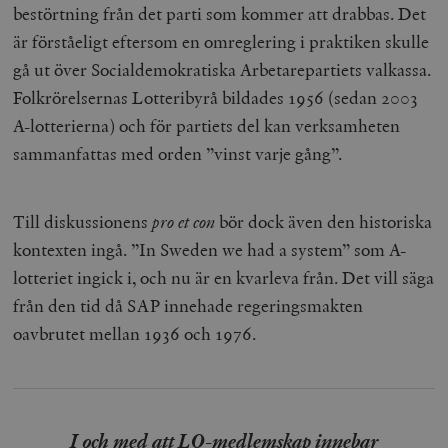
bestörtning från det parti som kommer att drabbas. Det
är förståeligt eftersom en omreglering i praktiken skulle
gå ut över Socialdemokratiska Arbetarepartiets valkassa.
Folkrörelsernas Lotteribyrå bildades 1956 (sedan 2003
A-lotterierna) och för partiets del kan verksamheten
sammanfattas med orden ”vinst varje gång”.
Till diskussionens
pro et con
bör dock även den historiska
kontexten ingå. ”In Sweden we had a system” som A-
lotteriet ingick i, och nu är en kvarleva från. Det vill säga
från den tid då SAP innehade regeringsmakten
oavbrutet mellan 1936 och 1976.
I och med att LO-medlemskap innebar