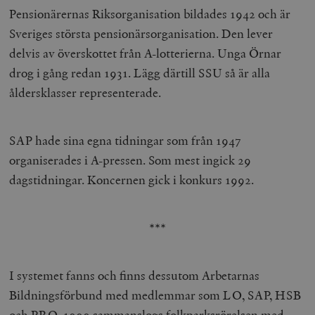
Pensionärernas Riksorganisation bildades 1942 och är
Sveriges största pensionärsorganisation. Den lever
delvis av överskottet från A-lotterierna. Unga Örnar
drog i gång redan 1931. Lägg därtill SSU så är alla
åldersklasser representerade.
SAP hade sina egna tidningar som från 1947
organiserades i A-pressen. Som mest ingick 29
dagstidningar. Koncernen gick i konkurs 1992.
***
I systemet fanns och finns dessutom Arbetarnas
Bildningsförbund med medlemmar som LO, SAP, HSB
och PRO. 1999 sammanslogs folkparksrörelsen med