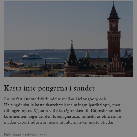
_hjAbsoluteSessionInProgress
Hotjar Ltd
.timbro.se
m
Kasta inte pengarna i sundet
En ny fast Öresundsförbindelse mellan Helsingborg och
Helsingör skulle kosta skattebetalarna mångmiljardbelopp, men
__cf_bm
Cloudflare
till ingen nytta. SJ, som vill öka tågtrafiken till Köpenhamn och
Inc.
m
kontinenten, säger att den föreslagna HH-tunneln är ointressant,
.vimeo.com
medan exportindustrin menar att alternativen måste utredas.
Publicerad
2 februari 2021