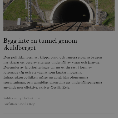
_hjFirstSeen
Hotjar Ltd
.timbro.se
m
Bygg inte en tunnel genom
skuldberget
Den politiska ivern att klippa band och lansera stora nybyggen
har skapat ett berg av eftersatt underhåll av vägar och järnväg.
Decennier av felprioriteringar tar nu ut sin rätt i form av
woocommerce_items_in_cart
Automattic
S
Inc.
försenade tåg och ett vägnät som knakar i fogarna.
timbro.se
Infrastrukturpolitiken måste nu avstå från olönsamma
storsatsningar, och samtidigt säkerställa att underhållspengarna
används mer effektivt, skriver Cecilia Reje.
wp_woocommerce_session_[abcdef0123456789]
timbro.se
2
{32}
Publicerad
4 februari 2021
Författare
Cecilia Reje
__cf_bm
Cloudflare
Inc.
m
.myfonts.net