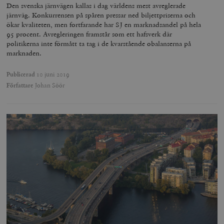
Den svenska järnvägen kallas i dag världens mest avreglerade
_hjSession_675006
.timbro.se
30
järnväg. Konkurrensen på spåren pressar ned biljettpriserna och
minuter
ökar kvaliteten, men fortfarande har SJ en marknadsandel på hela
95 procent. Avregleringen framstår som ett hafsverk där
politikerna inte förmått ta tag i de kvarstående obalanserna på
marknaden.
Publicerad
10 juni 2019
Författare
Johan Söör