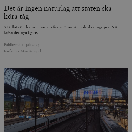
Det är ingen naturlag att staten ska
köra tåg
SJ tillåts underpresterar år efter år utan att politiker ingriper. Nu
krävs det nya ägare.
Publicerad
11 juli 2024
Författare
Marcus Björk