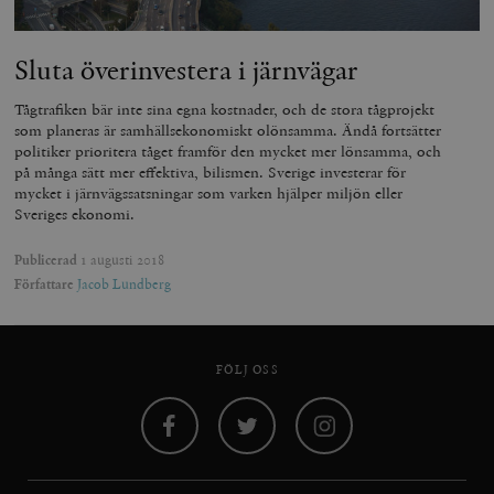
Sluta överinvestera i järnvägar
Tågtrafiken bär inte sina egna kostnader, och de stora tågprojekt
som planeras är samhällsekonomiskt olönsamma. Ändå fortsätter
politiker prioritera tåget framför den mycket mer lönsamma, och
på många sätt mer effektiva, bilismen. Sverige investerar för
mycket i järnvägssatsningar som varken hjälper miljön eller
Sveriges ekonomi.
Publicerad
1 augusti 2018
Författare
Jacob Lundberg
FÖLJ OSS
Facebook
Twitter
Instagram