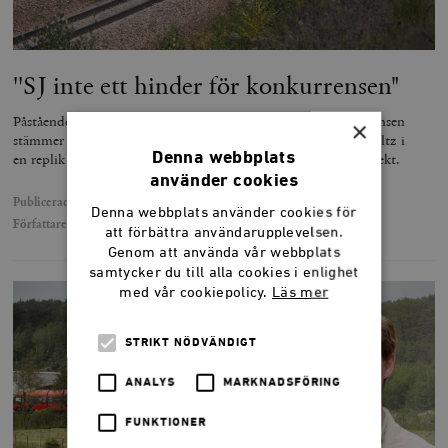
''SJ inte ett hinder för konkurrensen"
Påståenden om att SJ:s biljettförsäljning snedvrider konkurrensen
×
stämmer inte, skriver SJ:s kommunikationschef Claes Lindholtz i
Denna webbplats
en replik på Elias Nilssons krönika i Smedjan. Elias svarar direkt.
använder cookies
Publicerad
5 juli 2021
Denna webbplats använder cookies för
Författare
Claes Lindholtz
att förbättra användarupplevelsen.
Genom att använda vår webbplats
samtycker du till alla cookies i enlighet
med vår cookiepolicy.
Läs mer
STRIKT NÖDVÄNDIGT
ANALYS
MARKNADSFÖRING
FUNKTIONER