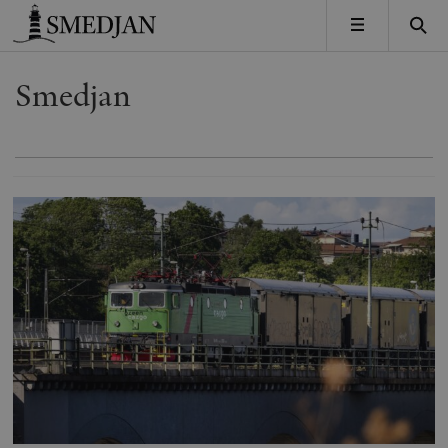
Timbro
MENY
Smedjan