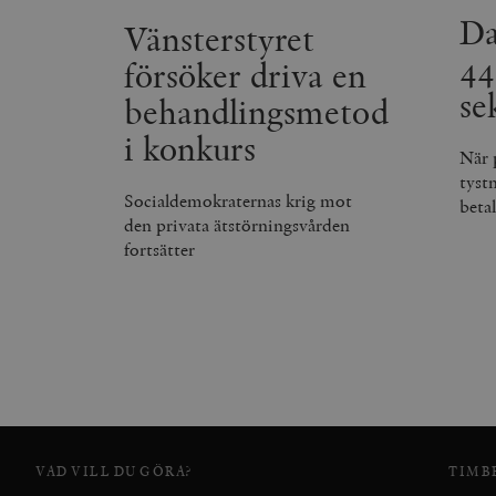
utan strikt nödvändiga cook
Da
Vänsterstyret
44
Namn
försöker driva en
se
behandlingsmetod
woocommerce_cart_has
i konkurs
När 
_hjFirstSeen
tyst
Socialdemokraternas krig mot
beta
den privata ätstörningsvården
woocommerce_items_in_
fortsätter
wp_woocommerce_sessio
{32}
__cf_bm
_hjAbsoluteSessionInPr
__cf_bm
VAD VILL DU GÖRA?
TIMB