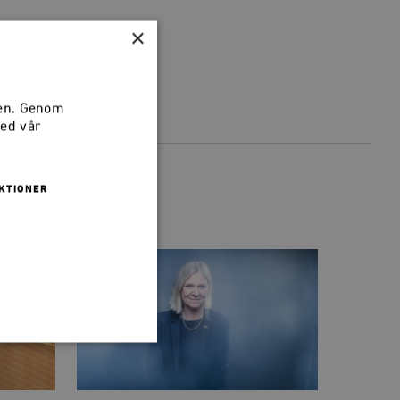
×
sen. Genom
med vår
KTIONER
 inte användas ordentligt