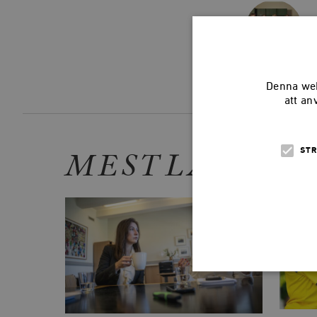
Denna web
att an
MEST LÄSTA
STR
Strikt nödvändiga kakor ti