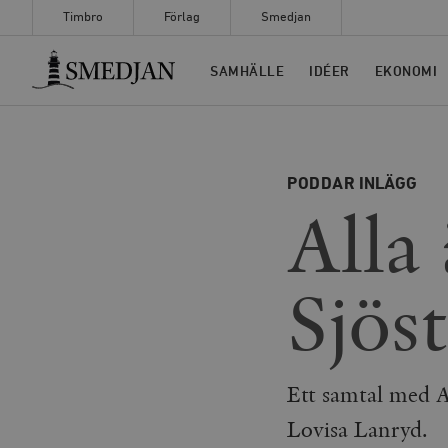
Timbro
Förlag
Smedjan
Timbro
SAMHÄLLE
IDÉER
EKONOMI
PODDAR
INLÄGG
Alla 
Sjös
Ett samtal med 
Lovisa Lanryd.