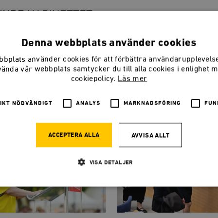
INRE KABINETTET
Denna webbplats använder cookies
bplats använder cookies för att förbättra användarupplevel
vända vår webbplats samtycker du till alla cookies i enlighet 
cookiepolicy.
Läs mer
IKT NÖDVÄNDIGT
ANALYS
MARKNADSFÖRING
FUN
ACCEPTERA ALLA
AVVISA ALLT
VISA DETALJER
Strikt nödvändigt
Analys
Marknadsföring
Funktioner
llåter kärnwebbplatsfunktioner som användarinloggning och kontohantering. Webbplatsen kan