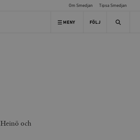
Om Smedjan
Tipsa Smedjan
MENY
FÖLJ
FÖLJ OSS
SEARCH
 Heinö och