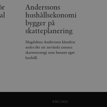
ör
Anderssons
al
hushållsekonomi
bygger på
agnens innehåll / data
skatteplanering
påra början av
essioner. Den innehåller
Magdalena Andersson klandrar
andra för att använda samma
agnens innehåll / data
skattestrategi som hennes eget
hushåll.
ellan människor och bots.
ör att göra giltiga
webbplats.
påra början av
essioner. Den innehåller
ellan människor och bots.
FÖLJ OSS
ör att göra giltiga
webbplats.