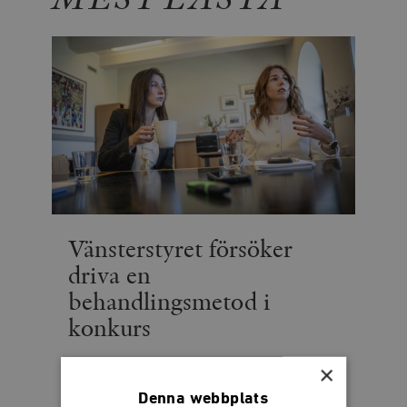
Vänsterstyret försöker
driva en
behandlingsmetod i
konkurs
Socialdemokraternas krig mot den privata
×
ätstörningsvården fortsätter
Denna webbplats