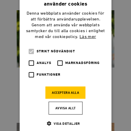
använder cookies
Denna webbplats använder cookies för
att förbättra användarupplevelsen.
Genom att använda vår webbplats
samtycker du till alla cookies i enlighet
med vår cookiepolicy.
Läs mer
STRIKT NÖDVÄNDIGT
ANALYS
MARKNADSFÖRING
FUNKTIONER
Dadgostar kostar 44
miljoner per sekund
ACCEPTERA ALLA
När publikens applåder tystnat återstår
frågan: Vem betalar notan?
AVVISA ALLT
VISA DETALJER