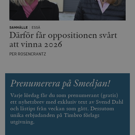
SAMHÄLLE
ESSÄ
Därför får oppositionen svårt
att vinna 2026
Leverantör
Namn
Utgång
B
/ Domän
Leverantör /
Namn
Utgång
Beskrivning
_ga
Google LLC
1 år 1
D
PER ROSENCRANTZ
Domän
.timbro.se
månad
a
U
YSC
Google LLC
Session
Denna cookie 
e
.youtube.com
av YouTube fö
G
spåra visning
a
inbäddade vi
Prenumerera på Smedjan!
a
u
VISITOR_INFO1_LIVE
Google LLC
6
Denna cookie 
t
.youtube.com
månader
av Youtube fö
g
Varje lördag får du som prenumerant (gratis)
hålla reda på
k
användarinst
ett nyhetsbrev med exklusiv text av Svend Dahl
i
för Youtube-v
w
inbäddade i
och lästips från veckan som gått. Dessutom
a
webbplatser;
s
unika erbjudanden på Timbro förlags
också avgör
f
webbplatsbe
utgivning.
w
använder den
eller gamla 
_gid
Google LLC
1 dag
D
av Youtube-
.timbro.se
G