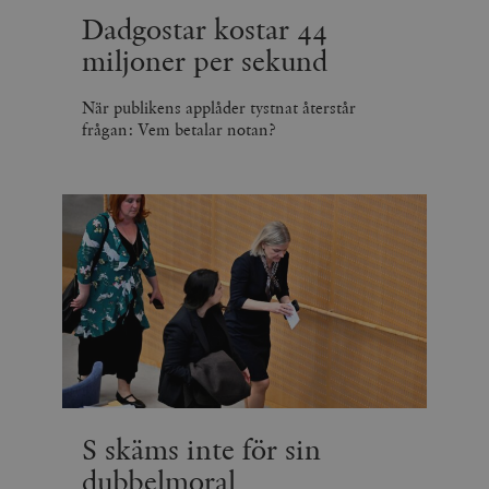
Dadgostar kostar 44
miljoner per sekund
När publikens applåder tystnat återstår
frågan: Vem betalar notan?
S skäms inte för sin
dubbelmoral