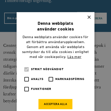
Timbro förlags utgivning.
×
Email
Denna webbplats
använder cookies
Denna webbplats använder cookies för
att förbättra användarupplevelsen.
Centerpartiets förvandling markerar slutet på en epok i
Genom att använda vår webbplats
svensk borgerlig politik. Partiets väljarstruktur och
samtycker du till alla cookies i enlighet
med vår cookiepolicy.
Läs mer
strategiska vägval pekar i dag i en annan riktning än
tidigare. Framtidens borgerliga reformprojekt kommer
STRIKT NÖDVÄNDIGT
därför inte att byggas genom nostalgiska försök att
återskapa tidigare blockformationer, utan genom ett
ANALYS
MARKNADSFÖRING
fördjupat samarbete mellan liberala och konservativa
FUNKTIONER
krafter som delar synen på marknadsekonomins
betydelse.
ACCEPTERA ALLA