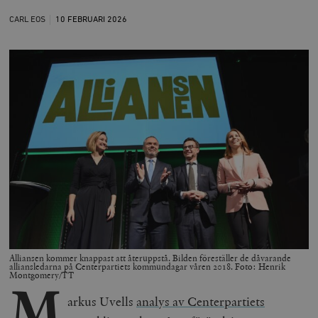
CARL EOS
10 FEBRUARI
2026
Alliansen kommer knappast att återuppstå. Bilden föreställer de dåvarande
alliansledarna på Centerpartiets kommundagar våren 2018. Foto: Henrik
Montgomery/TT
M
arkus Uvells
analys av Centerpartiets