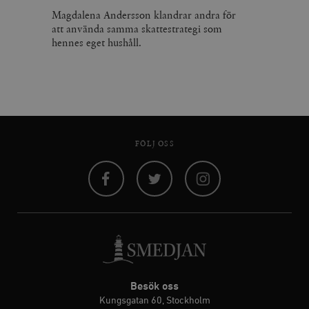
Magdalena Andersson klandrar andra för
att använda samma skattestrategi som
hennes eget hushåll.
FÖLJ OSS
Facebook
Twitter
Instagram
Besök oss
Kungsgatan 60, Stockholm