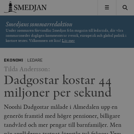
Timbro
MENY
Smedjans sommarredaktion
Under sommaren förvandlas Smedjan från magasin till ledarsida, där våra
sommarsmeder dagligen kommenterar svensk, europeisk och global politik i
kortare texter. Välkommen att läsa!
Läs mer
EKONOMI
LEDARE
Tilda Andersson:
Dadgostar kostar 44
miljoner per sekund
Nooshi Dadgostar målade i Almedalen upp en
generös framtid med högre pensioner, billigare
tandvård och mer pengar till barnfamiljer. Men
när applåderna tystnat återstår två frågor: Vem