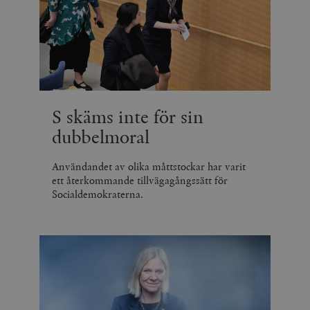
minuter
_hjSession_675006
.timbro.se
30
minuter
S skäms inte för sin
dubbelmoral
Användandet av olika måttstockar har varit
ett återkommande tillvägagångssätt för
Socialdemokraterna.