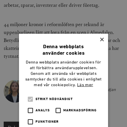
arbetar, sparar, investerar eller driver företag.
44 miljoner kronor i reformlöften per sekund är
uppenbarligen lätt att lova från en scen i Almedalen.
×
Betydligt svårare är att skapa de jobb, investeringar och
Denna webbplats
skatteintäkter som ska betala notan när applåderna har
använder cookies
tystnat.
Denna webbplats använder cookies för
att förbättra användarupplevelsen.
Genom att använda vår webbplats
samtycker du till alla cookies i enlighet
TILDA ANDERSSON
med vår cookiepolicy.
Läs mer
Tilda Andersson är ledarskribent på Smedjan
sommaren 2026.
STRIKT NÖDVÄNDIGT
ANALYS
MARKNADSFÖRING
FUNKTIONER