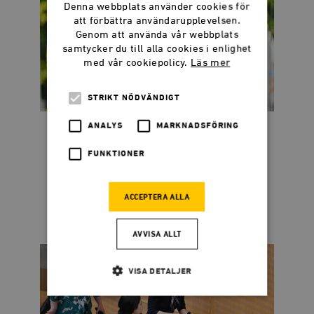
Denna webbplats använder cookies för
att förbättra användarupplevelsen.
Genom att använda vår webbplats
samtycker du till alla cookies i enlighet
med vår cookiepolicy.
Läs mer
STRIKT NÖDVÄNDIGT
ANALYS
MARKNADSFÖRING
Dadgostar kostar 44
miljoner per sekund
FUNKTIONER
När publikens applåder tystnat återstår
ACCEPTERA ALLA
frågan: Vem betalar notan?
AVVISA ALLT
VISA DETALJER