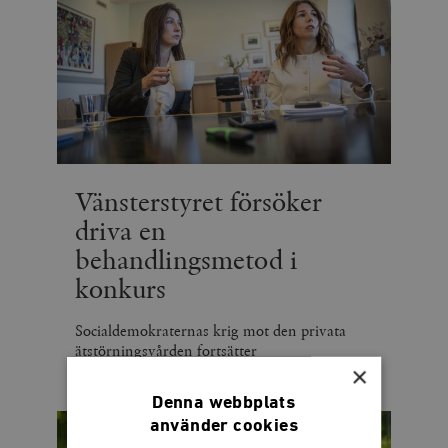
Vänsterstyret försöker
driva en
behandlingsmetod i
konkurs
Socialdemokraternas krig mot den privata
ätstörningsvården fortsätter
×
Denna webbplats
använder cookies