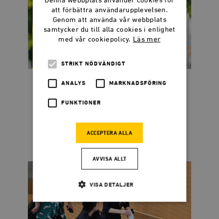
Denna webbplats använder cookies för
att förbättra användarupplevelsen.
Genom att använda vår webbplats
samtycker du till alla cookies i enlighet
med vår cookiepolicy.
Läs mer
STRIKT NÖDVÄNDIGT
Dadgostar kostar 44
ANALYS
MARKNADSFÖRING
miljoner per sekund
FUNKTIONER
När publikens applåder tystnat återstår
frågan: Vem betalar notan?
ACCEPTERA ALLA
AVVISA ALLT
VISA DETALJER