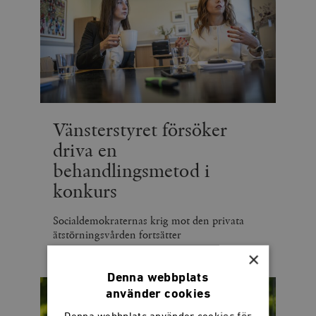
Vänsterstyret försöker
driva en
behandlingsmetod i
konkurs
Socialdemokraternas krig mot den privata
ätstörningsvården fortsätter
×
Denna webbplats
använder cookies