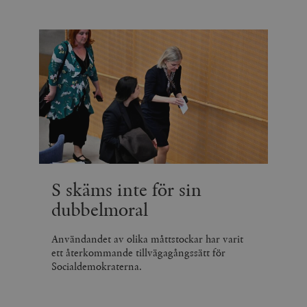
S skäms inte för sin
dubbelmoral
Användandet av olika måttstockar har varit
ett återkommande tillvägagångssätt för
Socialdemokraterna.