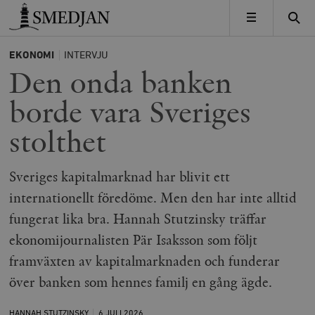
Timbro
MENY
EKONOMI
INTERVJU
Den onda banken
borde vara Sveriges
stolthet
Sveriges kapitalmarknad har blivit ett
internationellt föredöme. Men den har inte alltid
fungerat lika bra. Hannah Stutzinsky träffar
ekonomijournalisten Pär Isaksson som följt
framväxten av kapitalmarknaden och funderar
över banken som hennes familj en gång ägde.
HANNAH STUTZINSKY
6 JULI
2026