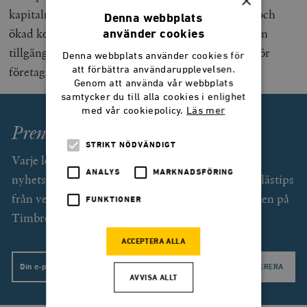
×
kapitalmarknaden har lett till både innovationer och
Denna webbplats
ökad konkurrens vilket gjort värdepappershandeln
använder cookies
tillgänglig för alla och ökat tillgången på kapital för
Denna webbplats använder cookies för
företag.
att förbättra användarupplevelsen.
Genom att använda vår webbplats
samtycker du till alla cookies i enlighet
med vår cookiepolicy.
Läs mer
Prenumerera på Smedjan!
STRIKT NÖDVÄNDIGT
Varje lördag får du som prenumerant (gratis) ett
ANALYS
MARKNADSFÖRING
nyhetsbrev med exklusiv text av Svend Dahl och lästips
från veckan som gått. Dessutom unika erbjudanden på
FUNKTIONER
Timbro förlags utgivning.
ACCEPTERA ALLA
Email
AVVISA ALLT