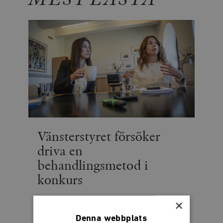
Vänsterstyret försöker
driva en
behandlingsmetod i
konkurs
Socialdemokraternas krig mot den privata
×
ätstörningsvården fortsätter
Denna webbplats