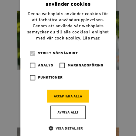
använder cookies
Denna webbplats använder cookies för
att förbättra användarupplevelsen.
Genom att använda vår webbplats
samtycker du till alla cookies i enlighet
med vår cookiepolicy.
Läs mer
STRIKT NÖDVÄNDIGT
ANALYS
MARKNADSFÖRING
FUNKTIONER
Dadgostar kostar 44
miljoner per sekund
ACCEPTERA ALLA
När publikens applåder tystnat återstår
frågan: Vem betalar notan?
AVVISA ALLT
VISA DETALJER