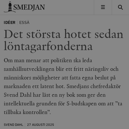
Timbro
MENY
IDÉER
ESSÄ
Det största hotet sedan
löntagar­­fonderna
Om man menar att politiken ska leda
samhällsutvecklingen blir ett fritt näringsliv och
människors möjligheter att fatta egna beslut på
marknaden ett latent hot. Smedjans chefredaktör
Svend Dahl har läst en ny bok som ger den
intellektuella grunden för S-budskapen om att ”ta
tillbaka kontrollen”.
SVEND DAHL
27 AUGUSTI
2025