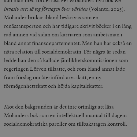
kan man med fördel läsa Per Molanders nya bok
En
invasiv art: så tog företagen över världen
(Volante, 2025).
Molander brukar ibland beskrivas som en
renässansperson och har tidigare skrivit böcker i en lång
rad ämnen vid sidan om karriären som ämbetsman i
bland annat finansdepartementet. Men han har också en
nära relation till socialdemokratin. För några år sedan
ledde han den så kallade jämlikhetskommissionen som
regeringen Löfven tillsatte, och som bland annat lade
fram förslag om återinförd arvsskatt, en ny
förmögenhetsskatt och höjda kapitalskatter.
Mot den bakgrunden är det inte orimligt att läsa
Molanders bok som en intellektuell manual till dagens
socialdemokratiska paroller om tillbakatagen kontroll.