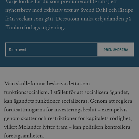
Varje lördag får du som prenumerant (gratis) ett
Leverantör
Namn
U
/ Domän
nyhetsbrev med exklusiv text av Svend Dahl och lästips
woocommerce_cart_hash
Automattic
S
från veckan som gått. Dessutom unika erbjudanden på
Inc.
timbro.se
Timbro förlags utgivning.
_hjFirstSeen
Hotjar Ltd
Email
.timbro.se
m
Man skulle kunna beskriva detta som
funktionssocialism. I stället för att socialisera ägandet,
kan ägandets funktioner socialiseras. Genom att reglera
förutsättningarna för investeringsbeslut – exempelvis
woocommerce_items_in_cart
Automattic
S
Inc.
genom skatter och restriktioner för kapitalets rörlighet,
timbro.se
vilket Molander lyfter fram – kan politiken kontrollera
företagsamheten.
wp_woocommerce_session_[abcdef0123456789]
timbro.se
2