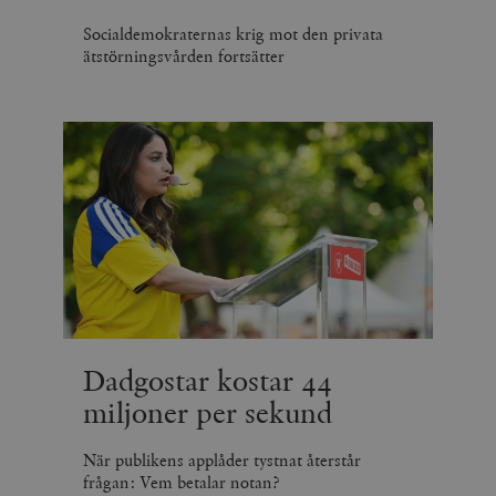
Socialdemokraternas krig mot den privata
ätstörningsvården fortsätter
Dadgostar kostar 44
miljoner per sekund
När publikens applåder tystnat återstår
frågan: Vem betalar notan?