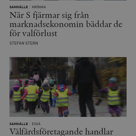
månad
G
tredjepartsa
b
SAMHÄLLE
KRÖNIKA
När S fjärmar sig från
vuid
Vimeo.com
1 år 1
Dessa kakor 
_hjSessionUser_675006
.timbro.se
1 år
Inc.
månad
av Vimeo-
marknadsekonomin bäddar de
.vimeo.com
videospelare
_hjIncludedInSessionSample_675006
.timbro.se
2
webbplatser.
minuter
för valförlust
_hjSession_675006
.timbro.se
30
minuter
STEFAN STERN
SAMHÄLLE
ESSÄ
Välfärdsföretagande handlar