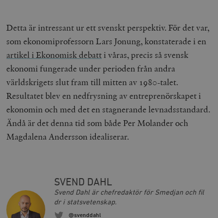
{32}
__cf_bm
Cloudflare
Detta är intressant ur ett svenskt perspektiv. För det var,
Inc.
m
.myfonts.net
som ekonomiprofessorn Lars Jonung, konstaterade i en
artikel i Ekonomisk debatt
i våras, precis så svensk
ekonomi fungerade under perioden från andra
världskrigets slut fram till mitten av 1980-talet.
Resultatet blev en nedfrysning av entreprenörskapet i
ekonomin och med det en stagnerande levnadsstandard.
Ändå är det denna tid som både Per Molander och
_hjAbsoluteSessionInProgress
Hotjar Ltd
.timbro.se
m
Magdalena Andersson idealiserar.
SVEND DAHL
Svend Dahl är chefredaktör för Smedjan och fil
dr i statsvetenskap.
@svenddahl