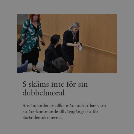
S skäms inte för sin
dubbelmoral
Användandet av olika måttstockar har varit
ett återkommande tillvägagångssätt för
Socialdemokraterna.