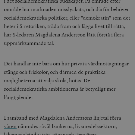
i det socialdemokratiska budskapet. På område efter
område har marknaden misslyckats, och därför behöver
socialdemokratiska politiker, eller ”demokratin” som det
heter i S-retoriken, träda fram och lägga livet till rätta,
har S-ledaren Magdalena Andersson låtit förstå i flera
uppmärksammade tal.
Det handlar inte bara om hur privata vårdmottagningar
stängs och friskolor, och därmed de praktiska
möjligheterna att välja skola, hotas. De
socialdemokratiska ambitionerna är betydligt mer
långtgående.
I samband med
Magdalena Anderssons linjetal förra
våren
nämndes såväl bankerna, livsmedelssektorn,
läkemedelsindustrin, vägar och järnvägar,