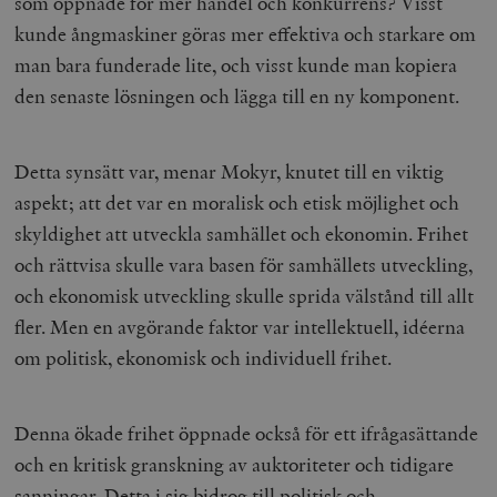
som öppnade för mer handel och konkurrens? Visst
kunde ångmaskiner göras mer effektiva och starkare om
man bara funderade lite, och visst kunde man kopiera
den senaste lösningen och lägga till en ny komponent.
Detta synsätt var, menar Mokyr, knutet till en viktig
aspekt; att det var en moralisk och etisk möjlighet och
skyldighet att utveckla samhället och ekonomin. Frihet
och rättvisa skulle vara basen för samhällets utveckling,
och ekonomisk utveckling skulle sprida välstånd till allt
fler. Men en avgörande faktor var intellektuell, idéerna
om politisk, ekonomisk och individuell frihet.
Denna ökade frihet öppnade också för ett ifrågasättande
och en kritisk granskning av auktoriteter och tidigare
sanningar. Detta i sig bidrog till politisk och