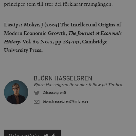
principer som till stor del förklarar framgången.
Marknadsföring
Funktioner
Strikt nödvändiga kakor tillåter
kärnwebbplatsfunktioner som användarinloggning
Lästips: Mokyr, J (2005) The Intellectual Origins of
och kontohantering. Webbplatsen kan inte användas
ordentligt utan strikt nödvändiga cookies.
Modern Economic Growth,
The Journal of Economic
Leverantör
History
, Vol. 65, No. 2, pp 285-351, Cambridge
Namn
U
/ Domän
University Press.
woocommerce_cart_hash
Automattic
S
Inc.
timbro.se
BJÖRN HASSELGREN
_hjFirstSeen
Hotjar Ltd
Björn Hasselgren är senior fellow på Timbro.
.timbro.se
m
@hasselgrenB
bjorn.hasselgren@timbro.se