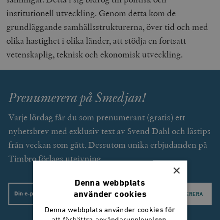
institutionell utveckling. Genom detta kom de
grundläggande samhällsstrukturerna, över tid och med
olika hastighet i olika länder, att stödja en fortsatt
vetenskaplig, teknisk och ekonomisk utveckling.
Prenumerera på Smedjan!
Varje lördag får du som prenumerant (gratis) ett
nyhetsbrev med exklusiv text av Svend Dahl och lästips
från veckan som gått. Dessutom unika erbjudanden på
Timbro förlags utgivning.
×
Denna webbplats
använder cookies
Email
Denna webbplats använder cookies för
att förbättra användarupplevelsen.