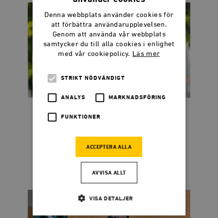
Denna webbplats använder cookies för
att förbättra användarupplevelsen.
Genom att använda vår webbplats
samtycker du till alla cookies i enlighet
med vår cookiepolicy.
Läs mer
STRIKT NÖDVÄNDIGT
ANALYS
MARKNADSFÖRING
Dadgostar kostar 44
FUNKTIONER
miljoner per sekund
ACCEPTERA ALLA
När publikens applåder tystnat återstår
frågan: Vem betalar notan?
AVVISA ALLT
VISA DETALJER