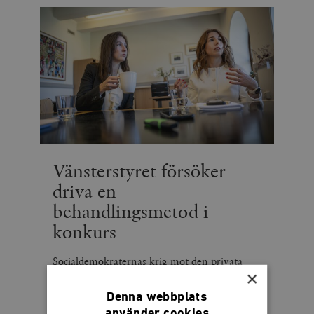
Vänsterstyret försöker
driva en
behandlingsmetod i
konkurs
Socialdemokraternas krig mot den privata
×
ätstörningsvården fortsätter
Denna webbplats
använder cookies