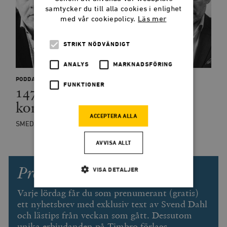
samtycker du till alla cookies i enlighet
med vår cookiepolicy.
Läs mer
STRIKT NÖDVÄNDIGT
ANALYS
MARKNADSFÖRING
PODDAR
FUNKTIONER
147: Vänsterpartiet
kommunisterna?
ACCEPTERA ALLA
SMEDJANPODDEN
AVVISA ALLT
Prenumerera på Smedjan!
VISA DETALJER
Varje lördag får du som prenumerant (gratis)
ett nyhetsbrev med exklusiv text av Svend Dahl
Strikt nödvändigt
Analys
och lästips från veckan som gått. Dessutom
Marknadsföring
Funktioner
unika erbjudanden på Timbro förlags