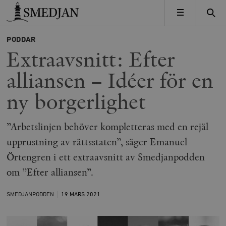
Timbro
MENY
PODDAR
Extraavsnitt: Efter
alliansen – Idéer för en
ny borgerlighet
”Arbetslinjen behöver kompletteras med en rejäl
upprustning av rättsstaten”, säger Emanuel
Örtengren i ett extraavsnitt av Smedjanpodden
om ”Efter alliansen”.
SMEDJANPODDEN
19 MARS
2021