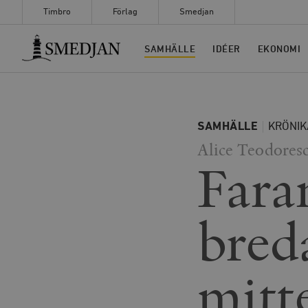
Timbro
Förlag
Smedjan
Timbro
SAMHÄLLE
IDÉER
EKONOMI
SAMHÄLLE
KRÖNIK
Alice Teodores
Fara
bred
mitt