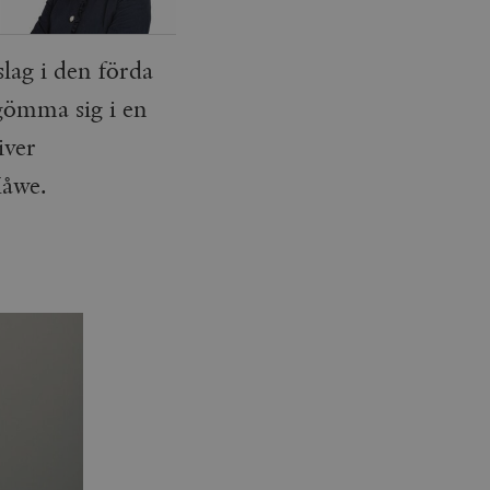
slag i den förda
 gömma sig i en
iver
Måwe.