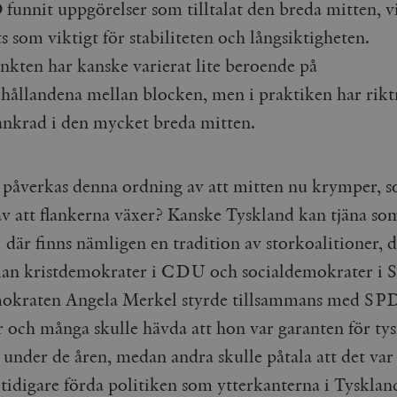
funnit uppgörelser som tilltalat den breda mitten, v
Google LLC
1 dag
Denna cookie ställs in av Google Analytics. Den l
Mailchimp
28 dagar
.timbro.se
unikt värde för varje besökt sida och används fö
timbro.se
s som viktigt för stabiliteten och långsiktigheten.
sidvisningar.
Cloudflare
30
Denna cookie används för att skilja mellan människor och bot
kten har kanske varierat lite beroende på
.timbro.se
54
Detta är en mönstertyps-cookie som har ställts in
Inc.
minuter
för webbplatsen för att göra giltiga rapporter om användnin
sekunder
mönsterelementet i namnet innehåller det unika i
.podbean.com
rhållandena mellan blocken, men i praktiken har rik
kontot eller webbplatsen det hänför sig till. Det 
som används för att begränsa mängden data som 
Meta
3
Används av Facebook för att leverera en serie reklamproduk
webbplatser med hög trafikvolym.
Platform Inc.
månader
från tredjepartsannonsörer
rankrad i den mycket breda mitten.
.timbro.se
.timbro.se
1 år 1
Denna cookie används av Google Analytics för at
månad
sessionstillståndet.
Vimeo.com
1 år 1
Dessa kakor används av Vimeo-videospelaren på webbplatse
Inc.
månad
.timbro.se
1 år
.vimeo.com
påverkas denna ordning av att mitten nu krymper, s
mple_675006
.timbro.se
2
 av att flankerna växer? Kanske Tyskland kan tjäna so
minuter
där finns nämligen en tradition av storkoalitioner, de
.timbro.se
30
minuter
lan kristdemokrater i CDU och socialdemokrater i 
okraten Angela Merkel styrde tillsammans med SPD 
år och många skulle hävda att hon var garanten för ty
t under de åren, medan andra skulle påtala att det var
 tidigare förda politiken som ytterkanterna i Tysklan