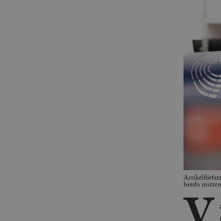
Artikelförfa
breda mitten
V