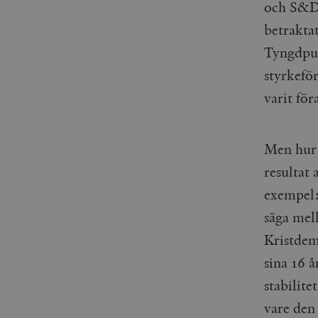
och S&D 
_gid
mailchimp_landing_site
betraktat
__cf_bm
Tyngdpun
_gat_UA-19195086-1
styrkefö
_fbp
varit fö
_ga_YBG49SLCTY
vuid
_hjSessionUser_675006
Men hur 
_hjIncludedInSessionSa
resultat
exempel: 
_hjSession_675006
säga mel
Kristdem
sina 16 
stabilite
vare den