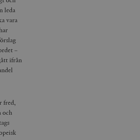
gt och
n leda
ka vara
 har
förslag
ordet –
ått ifrån
andel
 fred,
n och
tags
opeisk