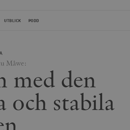
UTBLICK
PODD
A
cu Måwe:
n med den
a och stabila
en