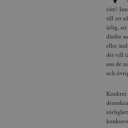
rätt? Inn
till att 
ärlig, at
därför s
eller änd
det vill 
om de sa
och övri
Konkret i
demokrati
rörlighe
konkurre