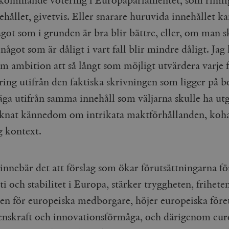
kommande votering i Europaparlamentet, som rimli
ehållet, givetvis. Eller snarare huruvida innehållet ka
något som i grunden är bra blir bättre, eller, om man s
t något som är dåligt i vart fall blir mindre dåligt. Jag
om ambition att så långt som möjligt utvärdera varje 
ring utifrån den faktiska skrivningen som ligger på b
säga utifrån samma innehåll som väljarna skulle ha utg
knat kännedom om intrikata maktförhållanden, koh
g kontext.
nnebär det att förslag som ökar förutsättningarna för
 och stabilitet i Europa, stärker tryggheten, frihete
ten för europeiska medborgare, höjer europeiska före
nskraft och innovationsförmåga, och därigenom eur