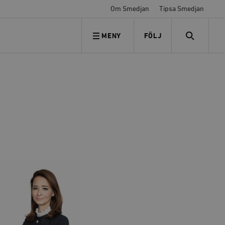
Om Smedjan
Tipsa Smedjan
MENY
FÖLJ
FÖLJ OSS
SEARCH