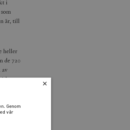
kt i
a som
 är, till
 heller
n de 720
i av
i åtta
×
rnas
raterna
sen. Genom
med vår
r, samlar