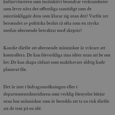
kulturvänstern som instinktivt beundrar verksamheter
Strikt nödvändigt
Analys
som lever nära det offentliga samtidigt som de
Marknadsföring
Funktioner
misstänkliggör dem som klarar sig utan det? Varför ses
Strikt nödvändiga kakor tillåter
beroendet av politiska beslut så ofta som en styrka
kärnwebbplatsfunktioner som användarinloggning
och kontohantering. Webbplatsen kan inte användas
medan oberoende betraktas med skepsis?
ordentligt utan strikt nödvändiga cookies.
Leverantör
Namn
U
/ Domän
Kanske därför att oberoende människor är svårare att
woocommerce_cart_hash
Automattic
S
kontrollera. De kan förverkliga sina idéer utan att be om
Inc.
timbro.se
lov. De kan skapa sådant som makthavare aldrig hade
planerat för.
_hjFirstSeen
Hotjar Ltd
.timbro.se
m
Det är inte i bidragsansökningen eller i
departementskorridoren som verklig förnyelse börjar
utan hos människor som är beredda att ta en risk därför
att de tror på en idé.