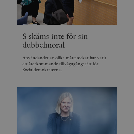
S skäms inte för sin
dubbelmoral
Användandet av olika måttstockar har varit
ett återkommande tillvägagångssätt för
Socialdemokraterna.