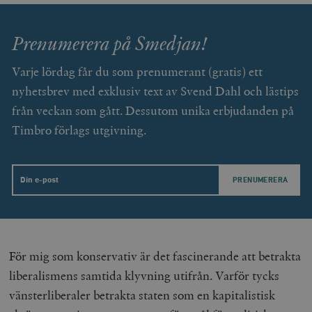
woocommerce_items_in_cart
Automattic
S
Prenumerera på Smedjan!
Inc.
timbro.se
Varje lördag får du som prenumerant (gratis) ett
nyhetsbrev med exklusiv text av Svend Dahl och lästips
wp_woocommerce_session_[abcdef0123456789]
timbro.se
2
från veckan som gått. Dessutom unika erbjudanden på
{32}
Timbro förlags utgivning.
__cf_bm
Cloudflare
Inc.
m
.myfonts.net
Email
För mig som konservativ är det fascinerande att betrakta
liberalismens samtida klyvning utifrån. Varför tycks
_hjAbsoluteSessionInProgress
Hotjar Ltd
.timbro.se
m
vänsterliberaler betrakta staten som en kapitalistisk