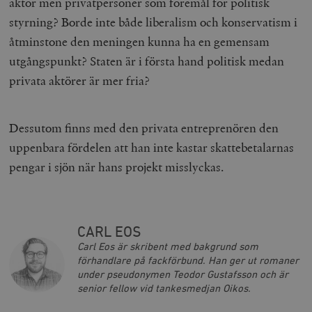
aktör men privatpersoner som föremål för politisk
styrning? Borde inte både liberalism och konservatism i
åtminstone den meningen kunna ha en gemensam
utgångspunkt? Staten är i första hand politisk medan
privata aktörer är mer fria?
__cf_bm
Cloudflare
Inc.
m
.vimeo.com
Dessutom finns med den privata entreprenören den
uppenbara fördelen att han inte kastar skattebetalarnas
pengar i sjön när hans projekt misslyckas.
CARL EOS
Carl Eos är skribent med bakgrund som
förhandlare på fackförbund. Han ger ut romaner
under pseudonymen Teodor Gustafsson och är
senior fellow vid tankesmedjan Oikos.
Leverantör
Namn
Utgång
B