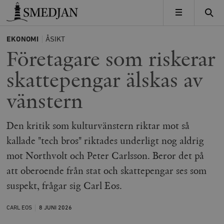
Timbro
MENY
EKONOMI
ÅSIKT
Företagare som riskerar
skattepengar älskas av
vänstern
Den kritik som kulturvänstern riktar mot så
kallade "tech bros" riktades underligt nog aldrig
mot Northvolt och Peter Carlsson. Beror det på
att oberoende från stat och skattepengar ses som
suspekt, frågar sig Carl Eos.
CARL EOS
8 JUNI
2026