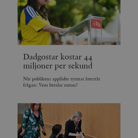
Dadgostar kostar 44
miljoner per sekund
När publikens applåder tystnat återstår
frågan: Vem betalar notan?