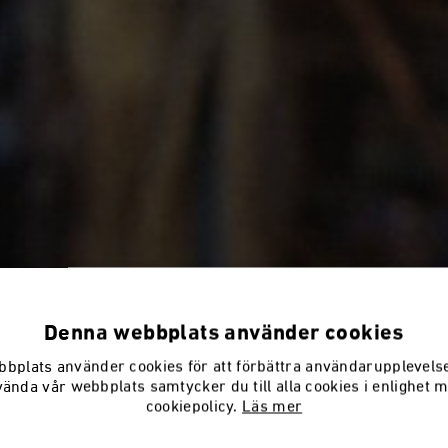
Denna webbplats använder cookies
bplats använder cookies för att förbättra användarupplevel
vända vår webbplats samtycker du till alla cookies i enlighet 
cookiepolicy.
Läs mer