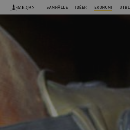
Timbro
SAMHÄLLE
IDÉER
EKONOMI
UTBL