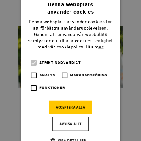
Socialdemokraternas krig mot den privata
Denna webbplats
ätstörningsvården fortsätter
använder cookies
Denna webbplats använder cookies för
att förbättra användarupplevelsen.
Genom att använda vår webbplats
samtycker du till alla cookies i enlighet
med vår cookiepolicy.
Läs mer
STRIKT NÖDVÄNDIGT
ANALYS
MARKNADSFÖRING
FUNKTIONER
Dadgostar kostar 44
miljoner per sekund
ACCEPTERA ALLA
När publikens applåder tystnat återstår
AVVISA ALLT
frågan: Vem betalar notan?
VISA DETALJER