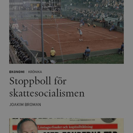
kärnwebbplatsfunktioner som användarinloggning
och kontohantering. Webbplatsen kan inte användas
ordentligt utan strikt nödvändiga cookies.
Leverantör
Namn
U
/ Domän
woocommerce_cart_hash
Automattic
S
Inc.
timbro.se
_hjFirstSeen
Hotjar Ltd
.timbro.se
m
EKONOMI
KRÖNIKA
Stoppboll för
skattesocialismen
JOAKIM BROMAN
woocommerce_items_in_cart
Automattic
S
Inc.
timbro.se