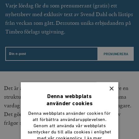
Varje lördag får du som prenumerant (gratis) ett
nyhetsbrev med exklusiv text av Svend Dahl och lästips
från veckan som gått. Dessutom unika erbjudanden på
Timbro förlags utgivning.
Email
×
Det är alltså inte nödvändigtvis ovilja, utan snarare en
strukturell skevhet. Beslutsfattarna delar inte samma
Denna webbplats
använder cookies
vardag eller erfarenheter som landsbygdens företagare.
Det gör att deras perspektiv lätt faller i skuggan av
Denna webbplats använder cookies för
att förbättra användarupplevelsen.
frågor som politiker känner sig mer hemma i.
Genom att använda vår webbplats
samtycker du till alla cookies i enlighet
med vår cookiepolicy.
Läs mer