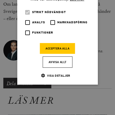
Om landsbygdens företagare tystnar, tystnar också
Sverige. Frågan är: ska politiken vakna innan det händer
STRIKT NÖDVÄNDIGT
– eller efter?
ANALYS
MARKNADSFÖRING
FUNKTIONER
MARTIN DANIELS
ACCEPTERA ALLA
Martin Daniels är statistiker på Företagarna.
AVVISA ALLT
VISA DETALJER
Dela artikeln
Strikt nödvändigt
Analys
LÄS MER
Marknadsföring
Funktioner
Strikt nödvändiga kakor tillåter