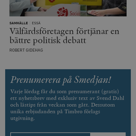
__cf_bm
Cloudflare
Inc.
m
SAMHÄLLE
ESSÄ
.vimeo.com
Välfärdsföretagen förtjänar en
bättre politisk debatt
ROBERT GIDEHAG
Prenumerera på Smedjan!
Varje lördag får du som prenumerant (gratis)
ett nyhetsbrev med exklusiv text av Svend Dahl
och lästips från veckan som gått. Dessutom
Leverantör
Namn
Utgång
B
unika erbjudanden på Timbro förlags
/ Domän
Leverantör /
utgivning.
Namn
Utgång
Beskrivning
_ga
Google LLC
1 år 1
D
Domän
.timbro.se
månad
a
U
YSC
Google LLC
Session
Denna cookie 
e
.youtube.com
av YouTube fö