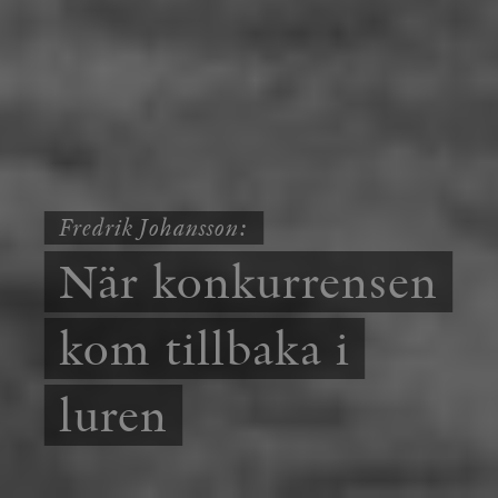
Fredrik Johansson:
När konkurrensen
kom tillbaka i
luren