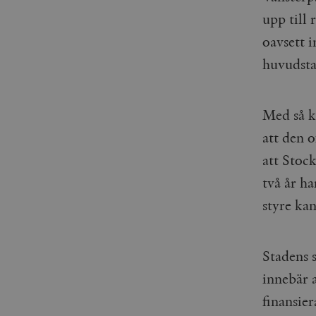
_gid
mailchimp_landing_site
upp till 
oavsett 
__cf_bm
_gat_UA-19195086-1
huvudsta
_fbp
Med så k
_ga_YBG49SLCTY
vuid
att den o
_hjSessionUser_675006
att Stoc
_hjIncludedInSessionSa
två år h
_hjSession_675006
styre ka
Stadens s
innebär a
finansier