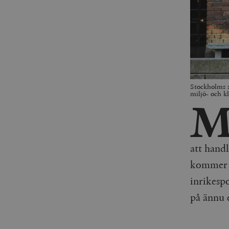
Stockholms s
miljö- och 
att hand
kommer m
inrikespo
på ännu 