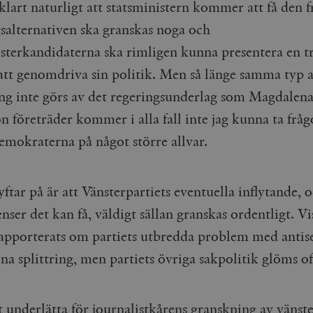
klart naturligt att statsministern kommer att få den f
salternativen ska granskas noga och
isterkandidaterna ska rimligen kunna presentera en t
 att genomdriva sin politik. Men så länge samma typ 
ng inte görs av det regeringsunderlag som Magdalen
n företräder kommer i alla fall inte jag kunna ta frå
emokraterna på något större allvar.
yftar på är att Vänsterpartiets eventuella inflytande, 
ser det kan få, väldigt sällan granskas ordentligt. Vi
rapporterats om partiets utbredda problem med anti
na splittring, men partiets övriga sakpolitik glöms o
tt underlätta för journalistkårens granskning av vänst