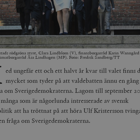
tads rödgröna styre, Clara Lindblom (V), finansborgarråd Karin Wanngård
klimatborgarråd Åsa Lindhagen (MP). Foto: Fredrik Sandberg/TT
M
ed ungefär ett och ett halvt år kvar till valet finns 
mycket som tyder på att valdebatten ännu en gå
la om Sverigedemokraterna. Lagom till september 2
ånga som är någorlunda intresserade av svensk
litik att ha tröttnat på att höra Ulf Kristersson tving
en fråga om Sverigedemokraterna.