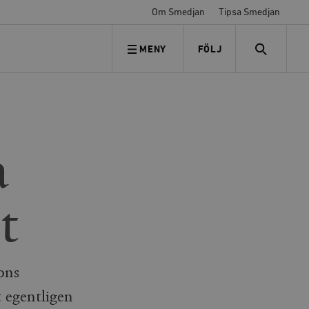
Om Smedjan
Tipsa Smedjan
MENY
FÖLJ
FÖLJ OSS
SEARCH
a
t
ons
t egentligen