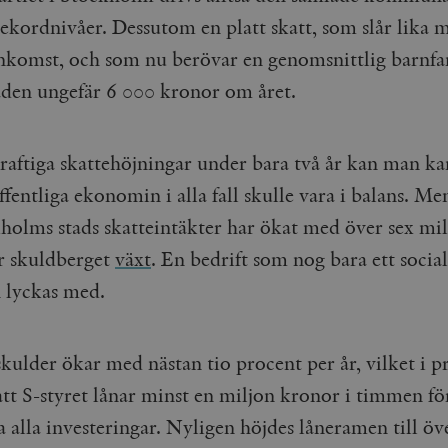
Google LLC
1 dag
Denna cookie ställs in av Google Analytics. Den l
Mailchimp
28 dagar
rekordnivåer. Dessutom en platt skatt, som slår lika m
.timbro.se
unikt värde för varje besökt sida och används fö
timbro.se
sidvisningar.
inkomst, och som nu berövar en genomsnittlig barnfam
Cloudflare
30
Denna cookie används för att skilja mellan människor och bot
.timbro.se
54
Detta är en mönstertyps-cookie som har ställts in
Inc.
minuter
för webbplatsen för att göra giltiga rapporter om användnin
den ungefär 6 000 kronor om året.
sekunder
mönsterelementet i namnet innehåller det unika i
.podbean.com
kontot eller webbplatsen det hänför sig till. Det 
som används för att begränsa mängden data som 
Meta
3
Används av Facebook för att leverera en serie reklamproduk
webbplatser med hög trafikvolym.
Platform Inc.
månader
från tredjepartsannonsörer
.timbro.se
raftiga skattehöjningar under bara två år kan man ka
.timbro.se
1 år 1
Denna cookie används av Google Analytics för at
månad
sessionstillståndet.
Vimeo.com
1 år 1
Dessa kakor används av Vimeo-videospelaren på webbplatse
Inc.
månad
ffentliga ekonomin i alla fall skulle vara i balans. Me
.timbro.se
1 år
.vimeo.com
kholms stads skatteintäkter har ökat med över sex mil
mple_675006
.timbro.se
2
minuter
ar skuldberget
växt
. En bedrift som nog bara ett social
.timbro.se
30
n lyckas med.
minuter
kulder ökar med nästan tio procent per år, vilket i p
tt S-styret lånar minst en miljon kronor i timmen för
a alla investeringar. Nyligen höjdes låneramen till öv