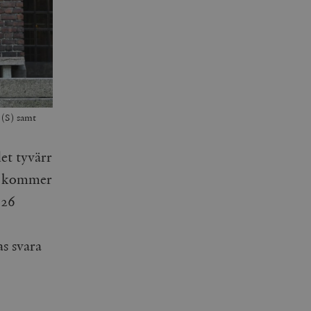
 (S) samt
det tyvärr
ng kommer
026
as svara