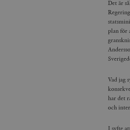
Det är så
Regering
statsmin
plan för
granskni
Andersso
Sveriged
Vad jag s
konsekven
har det 
och inter
I syfte a