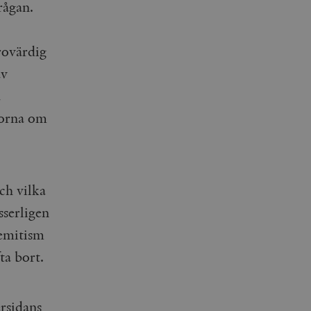
rågan.
rovärdig
av
a
gorna om
och vilka
sserligen
semitism
fta bort.
ersidans