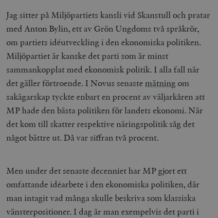
Jag sitter på Miljöpartiets kansli vid Skanstull och pratar
med Anton Bylin, ett av Grön Ungdoms två språkrör,
om partiets idéutveckling i den ekonomiska politiken.
Miljöpartiet är kanske det parti som är minst
sammankopplat med ekonomisk politik. I alla fall när
det gäller förtroende. I Novus senaste
mätning
om
sakägarskap tyckte enbart en procent av väljarkåren att
MP hade den bästa politiken för landets ekonomi. När
det kom till skatter respektive näringspolitik såg det
något bättre ut. Då var siffran två procent.
Men under det senaste decenniet har MP gjort ett
omfattande idéarbete i den ekonomiska politiken, där
man intagit vad många skulle beskriva som klassiska
vänsterpositioner. I dag är man exempelvis det parti i