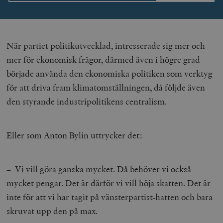
När partiet politikutvecklad, intresserade sig mer och
mer för ekonomisk frågor, därmed även i högre grad
började använda den ekonomiska politiken som verktyg
Leverantör
Namn
Utgång
B
för att driva fram klimatomställningen, då följde även
/ Domän
Leverantör /
den styrande industripolitikens centralism.
Namn
Utgång
Beskrivning
_ga
Google LLC
1 år 1
D
Domän
.timbro.se
månad
a
U
YSC
Google LLC
Session
Denna cookie 
e
.youtube.com
av YouTube fö
G
spåra visning
Eller som Anton Bylin uttrycker det:
a
inbäddade vi
a
u
VISITOR_INFO1_LIVE
Google LLC
6
Denna cookie 
t
.youtube.com
månader
av Youtube fö
g
– Vi vill göra ganska mycket. Då behöver vi också
hålla reda på
k
användarinst
i
mycket pengar. Det är därför vi vill höja skatten. Det är
för Youtube-v
w
inbäddade i
a
inte för att vi har tagit på vänsterpartist-hatten och bara
webbplatser;
s
också avgör
f
skruvat upp den på max.
webbplatsbe
w
använder den
eller gamla 