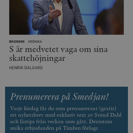
EKONOMI
KRÖNIKA
S är medvetet vaga om sina
skattehöjningar
HENRIK DALGARD
Prenumerera på Smedjan!
Varje lördag får du som prenumerant (gratis)
ett nyhetsbrev med exklusiv text av Svend Dahl
och lästips från veckan som gått. Dessutom
unika erbjudanden på Timbro förlags