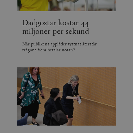
Dadgostar kostar 44
miljoner per sekund
När publikens applåder tystnat återstår
frågan: Vem betalar notan?