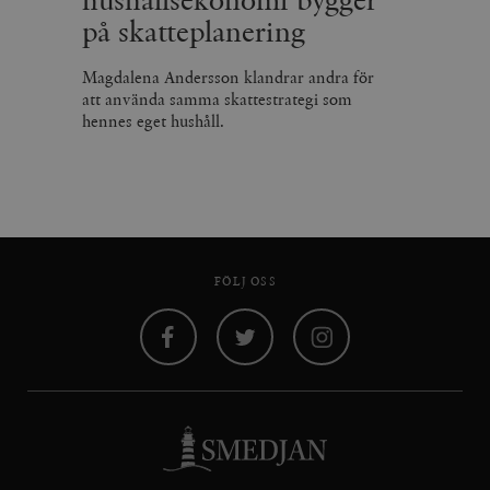
på skatteplanering
Magdalena Andersson klandrar andra för
att använda samma skattestrategi som
hennes eget hushåll.
FÖLJ OSS
Facebook
Twitter
Instagram