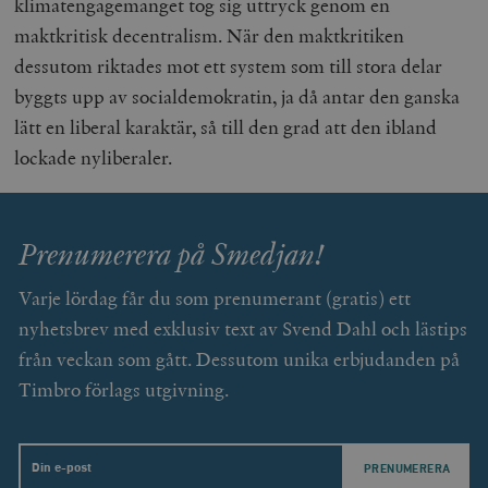
klimatengagemanget tog sig uttryck genom en
maktkritisk decentralism. När den maktkritiken
dessutom riktades mot ett system som till stora delar
byggts upp av socialdemokratin, ja då antar den ganska
lätt en liberal karaktär, så till den grad att den ibland
_hjAbsoluteSessionInProgress
Hotjar Ltd
.timbro.se
m
lockade nyliberaler.
Prenumerera på Smedjan!
Varje lördag får du som prenumerant (gratis) ett
nyhetsbrev med exklusiv text av Svend Dahl och lästips
__cf_bm
Cloudflare
från veckan som gått. Dessutom unika erbjudanden på
Inc.
m
.vimeo.com
Timbro förlags utgivning.
Email