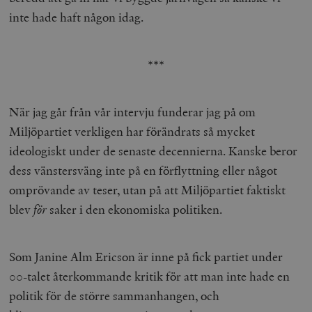
_hjFirstSeen
Hotjar Ltd
inte hade haft någon idag.
.timbro.se
m
***
När jag går från vår intervju funderar jag på om
Miljöpartiet verkligen har förändrats så mycket
ideologiskt under de senaste decennierna. Kanske beror
woocommerce_items_in_cart
Automattic
S
Inc.
dess vänstersväng inte på en förflyttning eller något
timbro.se
omprövande av teser, utan på att Miljöpartiet faktiskt
blev
för
saker i den ekonomiska politiken.
wp_woocommerce_session_[abcdef0123456789]
timbro.se
2
{32}
__cf_bm
Cloudflare
Som Janine Alm Ericson är inne på fick partiet under
Inc.
m
.myfonts.net
00-talet återkommande kritik för att man inte hade en
politik för de större sammanhangen, och