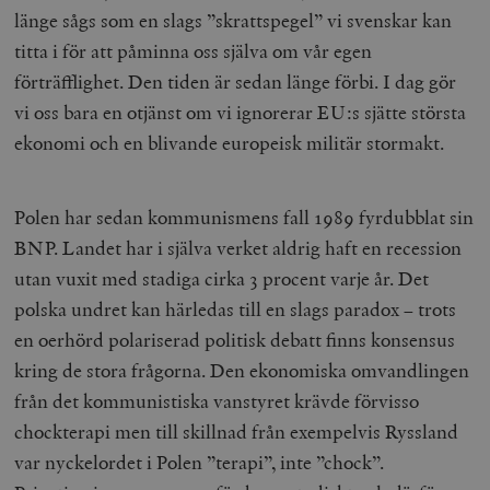
länge sågs som en slags ”skrattspegel” vi svenskar kan
titta i för att påminna oss själva om vår egen
förträfflighet. Den tiden är sedan länge förbi. I dag gör
vi oss bara en otjänst om vi ignorerar EU:s sjätte största
ekonomi och en blivande europeisk militär stormakt.
Polen har sedan kommunismens fall 1989 fyrdubblat sin
BNP. Landet har i själva verket aldrig haft en recession
utan vuxit med stadiga cirka 3 procent varje år. Det
polska undret kan härledas till en slags paradox – trots
en oerhörd polariserad politisk debatt finns konsensus
kring de stora frågorna. Den ekonomiska omvandlingen
från det kommunistiska vanstyret krävde förvisso
chockterapi men till skillnad från exempelvis Ryssland
var nyckelordet i Polen ”terapi”, inte ”chock”.