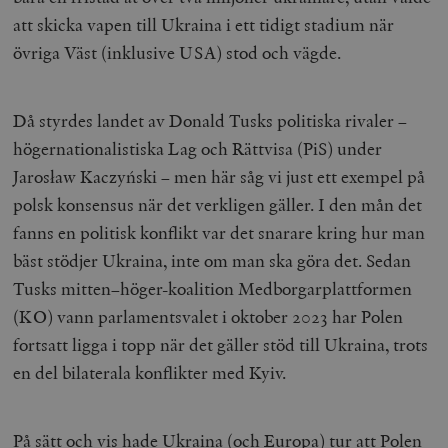
att skicka vapen till Ukraina i ett tidigt stadium när
övriga Väst (inklusive USA) stod och vägde.
Då styrdes landet av Donald Tusks politiska rivaler –
högernationalistiska Lag och Rättvisa (PiS) under
Jarosław Kaczyński – men här såg vi just ett exempel på
polsk konsensus när det verkligen gäller. I den mån det
fanns en politisk konflikt var det snarare kring hur man
bäst stödjer Ukraina, inte om man ska göra det. Sedan
Tusks mitten–höger-koalition Medborgarplattformen
(KO) vann parlamentsvalet i oktober 2023 har Polen
fortsatt ligga i topp när det gäller stöd till Ukraina, trots
en del bilaterala konflikter med Kyiv.
På sätt och vis hade Ukraina (och Europa) tur att Polen