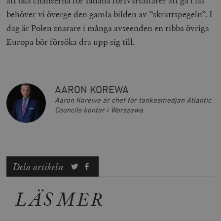
att öka chanserna för sådana försvarsaffärer att gå i lås
Strikt nödvändiga kakor tillåter
kärnwebbplatsfunktioner som användarinloggning
behöver vi överge den gamla bilden av ”skrattspegeln”. I
och kontohantering. Webbplatsen kan inte användas
dag är Polen snarare i många avseenden en ribba övriga
ordentligt utan strikt nödvändiga cookies.
Europa bör försöka dra upp sig till.
Leverantör
Namn
U
/ Domän
woocommerce_cart_hash
Automattic
S
Inc.
timbro.se
AARON KOREWA
Aaron Korewa är chef för tankesmedjan Atlantic
Councils kontor i Warszawa.
_hjFirstSeen
Hotjar Ltd
.timbro.se
m
Dela artikeln
LÄS MER
woocommerce_items_in_cart
Automattic
S
Inc.