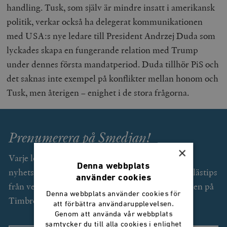
handling. Tusk, som själv är mindre insatt i amerikansk
politik, verkar också ha delegerat kommunikationen
med USA:s nye ledare till President Andrzej Duda som
lyckades skapa en fungerande relation med Trump
under dennes första mandatperiod. Duda tillhör PiS och
det saknas inte exempel på konflikter mellan honom och
Tusk, men återigen – enighet i de stora frågorna.
Prenumerera på Smedjan!
×
Varje lördag får du som prenumerant (gratis) ett
Denna webbplats
nyhetsbrev med exklusiv text av Svend Dahl och lästips
använder cookies
från veckan som gått. Dessutom unika erbjudanden på
Denna webbplats använder cookies för
Timbro förlags utgivning.
att förbättra användarupplevelsen.
Genom att använda vår webbplats
samtycker du till alla cookies i enlighet