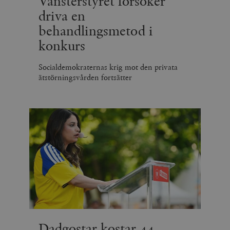
Vänsterstyret försöker
driva en
behandlingsmetod i
konkurs
Socialdemokraternas krig mot den privata
ätstörningsvården fortsätter
Dadgostar kostar 44