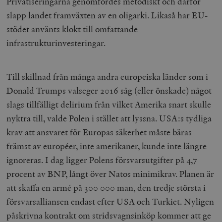
Privatiseringarna genomfördes metodiskt och därför
slapp landet framväxten av en oligarki. Likaså har EU-
stödet använts klokt till omfattande
infrastrukturinvesteringar.
Till skillnad från många andra europeiska länder som i
Donald Trumps valseger 2016 såg (eller önskade) något
slags tillfälligt delirium från vilket Amerika snart skulle
nyktra till, valde Polen i stället att lyssna. USA:s tydliga
krav att ansvaret för Europas säkerhet måste bäras
främst av européer, inte amerikaner, kunde inte längre
ignoreras. I dag ligger Polens försvarsutgifter på 4,7
procent av BNP, långt över Natos minimikrav. Planen är
att skaffa en armé på 300 000 man, den tredje största i
försvarsalliansen endast efter USA och Turkiet. Nyligen
påskrivna kontrakt om stridsvagnsinköp kommer att ge