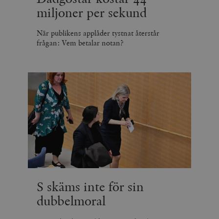
miljoner per sekund
När publikens applåder tystnat återstår
frågan: Vem betalar notan?
S skäms inte för sin
dubbelmoral