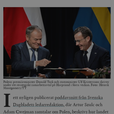
Polens premiärminister Donald Tusk och statsminister Ulf Kristersson skriver
under ett strategiskt samarbetsavtal på Harpsund i förra veckan. Foto: Henrik
Montgomery/TT
I
ett nyligen publicerat
poddavsnitt från Svenska
Dagbladets ledarredaktion
, där Artur Szulc och
Adam Cwejman samtalar om Polen, beskrivs hur landet