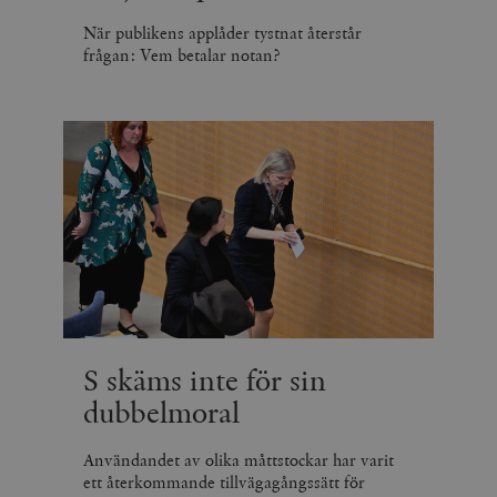
När publikens applåder tystnat återstår
frågan: Vem betalar notan?
S skäms inte för sin
dubbelmoral
Användandet av olika måttstockar har varit
ett återkommande tillvägagångssätt för