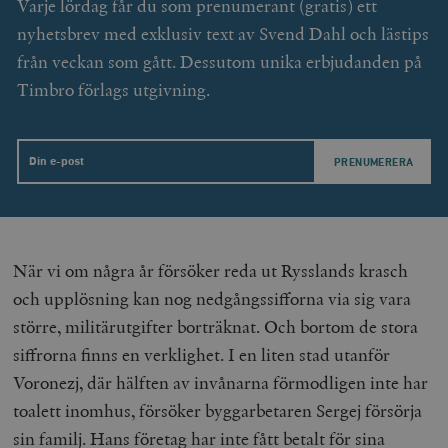
Varje lördag får du som prenumerant (gratis) ett
nyhetsbrev med exklusiv text av Svend Dahl och lästips
från veckan som gått. Dessutom unika erbjudanden på
Timbro förlags utgivning.
Email
När vi om några år försöker reda ut Rysslands krasch
och upplösning kan nog nedgångssifforna via sig vara
större, militärutgifter borträknat. Och bortom de stora
siffrorna finns en verklighet. I en liten stad utanför
Voronezj, där hälften av invånarna förmodligen inte har
toalett inomhus, försöker byggarbetaren Sergej försörja
sin familj. Hans företag har inte fått betalt för sina