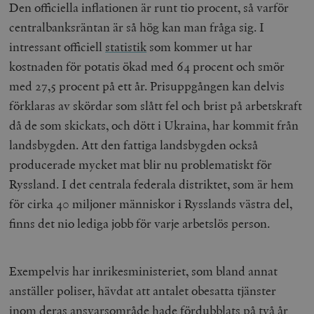
Den officiella inflationen är runt tio procent, så varför
centralbanksräntan är så hög kan man fråga sig. I
intressant officiell
statistik
som kommer ut har
kostnaden för potatis ökad med 64 procent och smör
med 27,5 procent på ett år. Prisuppgången kan delvis
förklaras av skördar som slått fel och brist på arbetskraft
då de som skickats, och dött i Ukraina, har kommit från
landsbygden. Att den fattiga landsbygden också
producerade mycket mat blir nu problematiskt för
Ryssland. I det centrala federala distriktet, som är hem
för cirka 40 miljoner människor i Rysslands västra del,
finns det nio lediga jobb för varje arbetslös person.
Exempelvis har inrikesministeriet, som bland annat
anställer poliser, hävdat att antalet obesatta tjänster
inom deras ansvarsområde hade fördubblats på två år