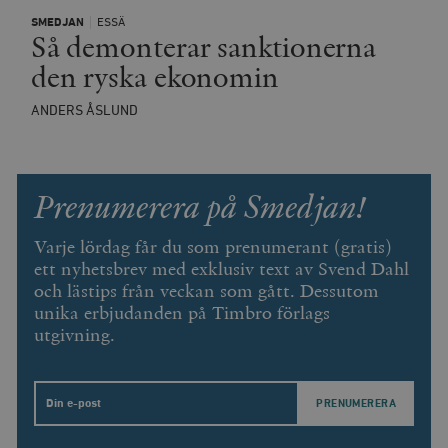
SMEDJAN
ESSÄ
__cf_bm
Cloudflare
Så demonterar sanktionerna
Inc.
m
.vimeo.com
den ryska ekonomin
ANDERS ÅSLUND
Prenumerera på Smedjan!
Varje lördag får du som prenumerant (gratis)
ett nyhetsbrev med exklusiv text av Svend Dahl
och lästips från veckan som gått. Dessutom
unika erbjudanden på Timbro förlags
Leverantör
utgivning.
Namn
Utgång
B
/ Domän
Leverantör /
Namn
Utgång
Beskrivning
_ga
Google LLC
1 år 1
D
Domän
.timbro.se
månad
a
U
YSC
Google LLC
Session
Denna cookie 
Email
e
.youtube.com
av YouTube fö
G
spåra visning
a
inbäddade vi